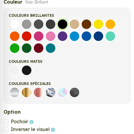
Couleur
Noir Brillant
COULEURS BRILLANTES
Blanc
Gris
Gris Foncé
Gris Anthracite
Noir
Beige
Marron
Jaune Clair
Jaune Fonc
Orange
Rouge
Fuchsia
Rose
Violet
Bleu clair
Bleu Moyen
Bleu Foncé
Bleu Vert
Vert clair
Vert Foncé
Bordeaux
Turquoise
COULEURS MATES
Blanc mat
Noir Mat
COULEURS SPÉCIALES
Argent
Or
Rose Gold
Chrome
Holographique
Carbone Noir
Option
Pochoir
Inverser le visuel