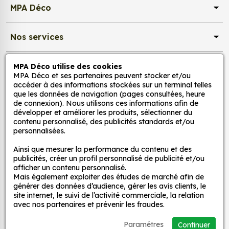
peuvent également être utilisés pour décorer
MPA Déco
les murs, les meubles ou les jouets.
Pour la cuisine : nos stickers peuvent être
Nos services
utilisés pour ajouter une touche d'originalité à
la cuisine. Ils peuvent être utilisés pour décorer
les murs, les appareils électroménagers ou les
Nos sites
MPA Déco utilise des cookies
MPA Déco et ses partenaires peuvent stocker et/ou
accessoires de cuisine.
accéder à des informations stockées sur un terminal telles
Pour la salle de bain : nos stickers peuvent être
que les données de navigation (pages consultées, heure
Mon Compte
utilisés pour créer une ambiance zen et
de connexion). Nous utilisons ces informations afin de
développer et améliorer les produits, sélectionner du
relaxante dans la salle de bain. Ils peuvent
contenu personnalisé, des publicités standards et/ou
Aide
être utilisés pour décorer les murs, les miroirs ou
personnalisées.
les accessoires de salle de bain.
Ainsi que mesurer la performance du contenu et des
Pour le salon : nos stickers peuvent être utilisés
A propos
publicités, créer un profil personnalisé de publicité et/ou
pour créer une ambiance chaleureuse et
afficher un contenu personnalisé.
accueillante dans le salon. Ils peuvent être
Mais également exploiter des études de marché afin de
Facebook
Instag
Ti
générer des données d’audience, gérer les avis clients, le
utilisés pour décorer les murs, les meubles ou
site internet, le suivi de l’activité commerciale, la relation
les accessoires de salon.
avec nos partenaires et prévenir les fraudes.
© 1998-2026 MPA Déco
Paramétres
Continuer