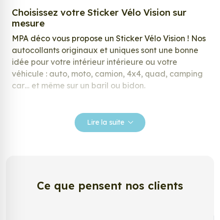
Choisissez votre Sticker Vélo Vision sur
mesure
MPA déco vous propose un Sticker Vélo Vision ! Nos
autocollants originaux et uniques sont une bonne
idée pour votre intérieur intérieure ou votre
véhicule : auto, moto, camion, 4x4, quad, camping
car… et même sur un baril ou bidon.
Nos stickers sont spécialement conçus pour
répondre à vos attentes, laissez vous inspirer parmi
Lire la suite
notre large gamme de stickers.
Personnalisez votre Sticker Vélo Vision ?
Envie de changer de décoration ? Nous avons la
solution ! Les stickers muraux Sticker Vélo Vision,
Ce que pensent nos clients
aussi connus sous le nom d’autocollant, d’adhésifs
ou de vinyle, sont tendances et très populaires pour
décorer votre intérieur ou votre véhicule.