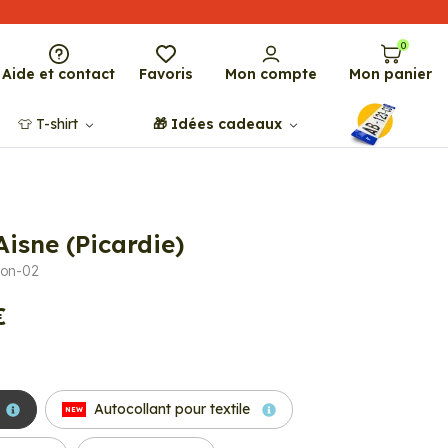
0
Aide et contact
Favoris
Mon compte
Mon panier
👕​​ T-shirt
🎁​ Idées cadeaux
Aisne (Picardie)
ion-02
€
Autocollant pour textile
NEW