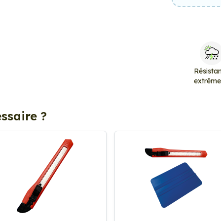
Résista
extrêm
ssaire ?