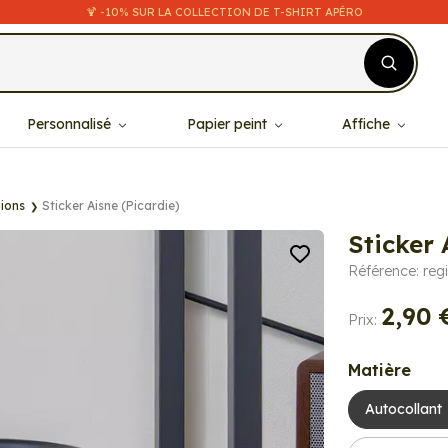
🍹 -10% SUR LA COLLECTION DE T-SHIRT APÉRO
Personnalisé
Papier peint
Affiche
ions
Sticker Aisne (Picardie)
Sticker 
Référence: reg
2,90 
Prix:
Matière
Autocollant