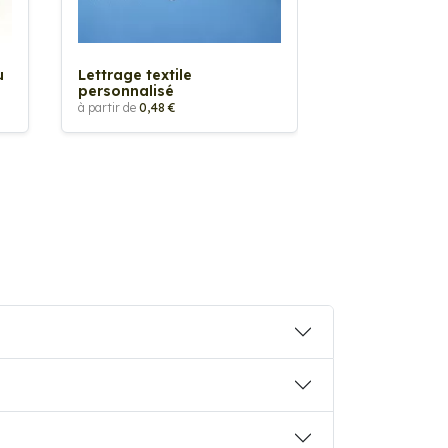
Sticker textil
thermocollan
à partir de
5,88 €
u
Lettrage textile
personnalisé
à partir de
0,48 €