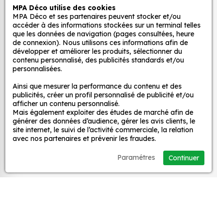
MPA Déco utilise des cookies
Autocollants pour véhicules et stickers
MPA Déco et ses partenaires peuvent stocker et/ou
Quels sont les avantages de nos stickers
décoratifs
accéder à des informations stockées sur un terminal telles
décoration ?
que les données de navigation (pages consultées, heure
de connexion). Nous utilisons ces informations afin de
Une grande variété de motifs et de couleurs :
développer et améliorer les produits, sélectionner du
nos Sticker Art le Clown 7 sont disponibles dans
MPA Déco
contenu personnalisé, des publicités standards et/ou
une large gamme de motifs et de couleurs, ce
personnalisées.
qui vous permet de trouver le sticker parfait
Nos services
Ainsi que mesurer la performance du contenu et des
pour votre décoration.
publicités, créer un profil personnalisé de publicité et/ou
Une installation facile : nos stickers sont faciles
afficher un contenu personnalisé.
Mais également exploiter des études de marché afin de
Nos sites
à installer, même pour les débutants. Il suffit de
générer des données d’audience, gérer les avis clients, le
les décoller de leur support et de les coller sur
site internet, le suivi de l’activité commerciale, la relation
la surface souhaitée. Vous pouvez vous aider
avec nos partenaires et prévenir les fraudes.
Mon Compte
d’une raclette si besoin.
Paramétres
Continuer
Une durabilité élevée : nos stickers sont
Aide
fabriqués à partir de matériaux de haute
qualité, ce qui leur confère une excellente
durabilité. Ils peuvent résister aux intempéries,
A propos
aux UV et à l'usure.