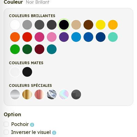
Couleur
Noir Brillant
COULEURS BRILLANTES
Blanc
Gris
Gris Foncé
Gris Anthracite
Noir
Beige
Marron
Jaune Clair
Jaune Fonc
Orange
Rouge
Fuchsia
Rose
Violet
Bleu clair
Bleu Moyen
Bleu Foncé
Bleu Vert
Vert clair
Vert Foncé
Bordeaux
Turquoise
COULEURS MATES
Blanc mat
Noir Mat
COULEURS SPÉCIALES
Argent
Or
Rose Gold
Chrome
Holographique
Carbone Noir
Option
Pochoir
Inverser le visuel