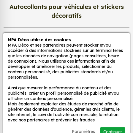
Pour la cuisine : nos stickers peuvent être
Autocollants pour véhicules et stickers
utilisés pour ajouter une touche d'originalité à
16/07/2017
décoratifs
la cuisine. Ils peuvent être utilisés pour décorer
5
Beau
les murs, les appareils électroménagers ou les
accessoires de cuisine.
MPA Déco
Pour la salle de bain : nos stickers peuvent être
MPA Déco utilise des cookies
MPA Déco et ses partenaires peuvent stocker et/ou
utilisés pour créer une ambiance zen et
19/12/2014
accéder à des informations stockées sur un terminal telles
Nos services
relaxante dans la salle de bain. Ils peuvent
que les données de navigation (pages consultées, heure
5
Parfait!cependent j'aimerai plus de choix au
être utilisés pour décorer les murs, les miroirs ou
de connexion). Nous utilisons ces informations afin de
niveau du motif
développer et améliorer les produits, sélectionner du
les accessoires de salle de bain.
Nos sites
contenu personnalisé, des publicités standards et/ou
Pour le salon : nos stickers peuvent être utilisés
personnalisées.
pour créer une ambiance chaleureuse et
Mon Compte
Ainsi que mesurer la performance du contenu et des
accueillante dans le salon. Ils peuvent être
29/11/2014
publicités, créer un profil personnalisé de publicité et/ou
utilisés pour décorer les murs, les meubles ou
afficher un contenu personnalisé.
4
produit fragile qui est arrive bien protege donc
Aide
les accessoires de salon.
Mais également exploiter des études de marché afin de
générer des données d’audience, gérer les avis clients, le
reception en parfait etat
site internet, le suivi de l’activité commerciale, la relation
avec nos partenaires et prévenir les fraudes.
A propos
Voici quelques exemples d'utilisation de stickers
véhicules :
Paramétres
Continuer