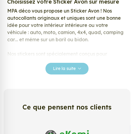
Choisissez votre Sticker Avon sur mesure
MPA déco vous propose un Sticker Avon ! Nos
autocollants originaux et uniques sont une bonne
idée pour votre intérieur intérieure ou votre
véhicule : auto, moto, camion, 4x4, quad, camping
car… et même sur un baril ou bidon.
Nos stickers sont spécialement conçus pour
répondre à vos attentes, laissez vous inspirer parmi
notre large gamme de stickers.
Lire la suite
Personnalisez votre Sticker Avon ?
Envie de changer de décoration ? Nous avons la
solution ! Les stickers muraux Sticker Avon, aussi
connus sous le nom d’autocollant, d’adhésifs ou de
Ce que pensent nos clients
vinyle, sont tendances et très populaires pour
décorer votre intérieur ou votre véhicule.
Personnalisez la surface de votre choix avec nos