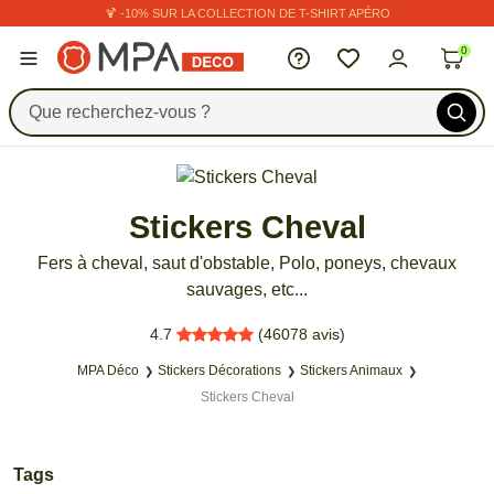
🍹 -10% SUR LA COLLECTION DE T-SHIRT APÉRO
MPA Déco
0
16
Stickers Cheval
Fers à cheval, saut d'obstable, Polo, poneys, chevaux
sauvages, etc...
MPA Déco
4.7
(46078
avis)
MPA Déco
Stickers Décorations
Stickers Animaux
Stickers Cheval
Tags