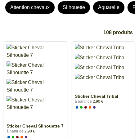
Attention chevaux
Silhouette
Aquarelle
Fe
108 produits
Sticker Cheval Tribal
à partir de
2,90 €
Sticker Cheval Silhouette 7
à partir de
2,90 €