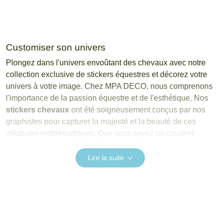
Customiser son univers
Plongez dans l'univers envoûtant des chevaux avec notre
collection exclusive de stickers équestres et décorez votre
univers à votre image. Chez MPA DECO, nous comprenons
l'importance de la passion équestre et de l'esthétique. Nos
stickers chevaux
ont été soigneusement conçus par nos
graphistes pour capturer la majesté et la beauté de ces
créatures emblématiques. Que vous soyez un cavalier
passionné, un amoureux de la nature ou simplement à la
recherche d'une décoration originale, nos autocollants
Lire la suite
stickers sont le moyen idéal pour ajouter une touche
d'élégance et de charme à votre environnement.
Vous trouverez dans cette catégorie de nombreux visuels
originaux sélectionnés et travaillés par nos graphistes qui