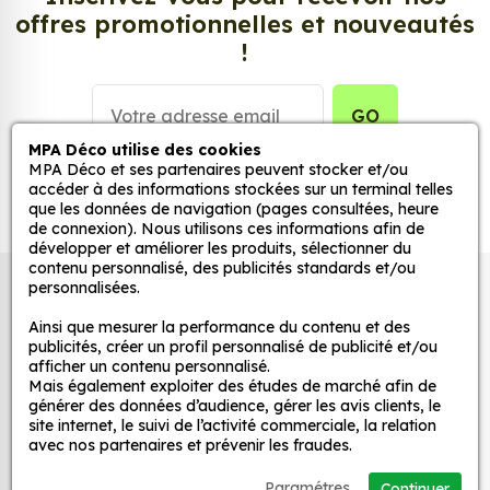
la même thématique, découvrez notre très
offres promotionnelles et nouveautés
populaire collection
Stickers Cheval
.
!
GO
MPA Déco utilise des cookies
MPA Déco et ses partenaires peuvent stocker et/ou
accéder à des informations stockées sur un terminal telles
que les données de navigation (pages consultées, heure
de connexion). Nous utilisons ces informations afin de
développer et améliorer les produits, sélectionner du
contenu personnalisé, des publicités standards et/ou
personnalisées.
Autocollants pour véhicules et stickers
décoratifs
Ainsi que mesurer la performance du contenu et des
publicités, créer un profil personnalisé de publicité et/ou
afficher un contenu personnalisé.
Mais également exploiter des études de marché afin de
MPA Déco
générer des données d’audience, gérer les avis clients, le
site internet, le suivi de l’activité commerciale, la relation
avec nos partenaires et prévenir les fraudes.
Nos services
Paramétres
Continuer