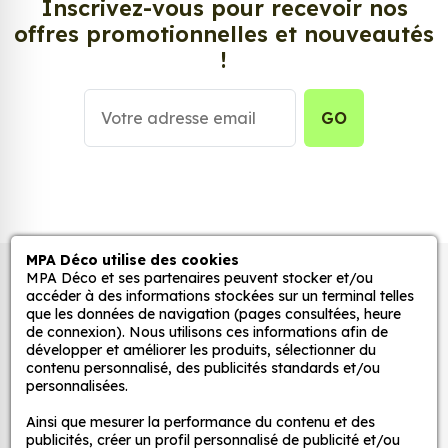
Inscrivez-vous pour recevoir nos
papa
,
maman
, une
citation
, un message inspirant,
offres promotionnelles et nouveautés
un thème familial ou une illustration artistique,
T-
!
shirt femme personnalisé - Football - "Maillot
de foot ALLEMAGNE"
s’adapte à tous les styles
grâce à son visuel imprimé avec précision et conçu
GO
pour durer.
Tissu 100% coton biologique : douceur,
durabilité, confort
Le coton biologique utilisé pour ce t-shirt est cultivé
sans produits chimiques et sans OGM.
MPA Déco utilise des cookies
Sa fibre plus longue et plus pure assure une
MPA Déco et ses partenaires peuvent stocker et/ou
Autocollants pour véhicules et stickers
douceur incomparable, une meilleure résistance au
accéder à des informations stockées sur un terminal telles
décoratifs
que les données de navigation (pages consultées, heure
lavage et un confort optimal, même pour les peaux
de connexion). Nous utilisons ces informations afin de
sensibles.
développer et améliorer les produits, sélectionner du
Respirant et agréable à porter toute l’année,
T-
contenu personnalisé, des publicités standards et/ou
MPA Déco
personnalisées.
shirt femme personnalisé - Football - "Maillot
de foot ALLEMAGNE"
est un choix idéal pour un
Ainsi que mesurer la performance du contenu et des
Nos services
vêtement sain et naturel.
publicités, créer un profil personnalisé de publicité et/ou