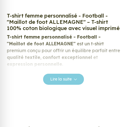
T-shirt femme personnalisé - Football -
"Maillot de foot ALLEMAGNE" – T-shirt
100% coton biologique avec visuel imprimé
T-shirt femme personnalisé - Football -
"Maillot de foot ALLEMAGNE"
est un t-shirt
premium conçu pour offrir un équilibre parfait entre
qualité textile
,
confort exceptionnel
et
expression personnelle
.
Fabriqué en
100% coton biologique
, ce t-shirt
allie douceur, durabilité et respect de
Lire la suite
l’environnement.
Grâce à son grammage de
180 g/m²
et à son tissu
naturel de haute qualité, il garantit une expérience
de port agréable, tout en offrant un rendu optimal
pour l’impression du visuel.
Que ce soit pour un design
humoristique
, un visuel