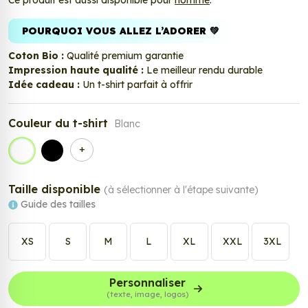
Ce produit est aussi disponible pour
homme
.
POURQUOI VOUS ALLEZ L’ADORER 💚
Coton Bio :
Qualité premium garantie
Impression haute qualité :
Le meilleur rendu durable
Idée cadeau :
Un t-shirt parfait à offrir
Couleur du t-shirt
Blanc
+
Blanc
Noir
Taille disponible
(à sélectionner à l'étape suivante)
Guide des tailles
XS
S
M
L
XL
XXL
3XL
Personnaliser
(texte, image, logos)