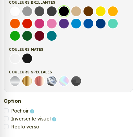
COULEURS BRILLANTES
Blanc
Gris
Gris Foncé
Gris Anthracite
Noir
Beige
Marron
Jaune Clair
Jaune Fonc
Orange
Rouge
Fuchsia
Rose
Violet
Bleu clair
Bleu Moyen
Bleu Foncé
Bleu Vert
Vert clair
Vert Foncé
Bordeaux
Turquoise
COULEURS MATES
Blanc mat
Noir mat
COULEURS SPÉCIALES
Argent
Or
Rose Gold
Chrome
Holographique
Carbone Noir
Option
Pochoir
Inverser le visuel
Recto verso