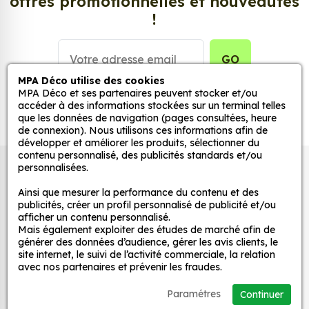
offres promotionnelles et nouveautés
Personnalisez la surface de votre choix avec nos
!
stickers muraux et stickers véhicule. Une solution
simple et rapide qui transforme toutes surfaces
lisses, propres et non poreuses.
GO
MPA Déco utilise des cookies
Grâce à notre sélection de stickers et autocollants,
MPA Déco et ses partenaires peuvent stocker et/ou
accéder à des informations stockées sur un terminal telles
adaptez la décoration d’une pièce, d’une voiture,
que les données de navigation (pages consultées, heure
d’un meuble, d’une porte et de toute autre surface,
de connexion). Nous utilisons ces informations afin de
et ce, à moindre coût et sans effort.
développer et améliorer les produits, sélectionner du
contenu personnalisé, des publicités standards et/ou
Quels sont les avantages de nos stickers
personnalisées.
Autocollants pour véhicules et stickers
décoration ?
décoratifs
Ainsi que mesurer la performance du contenu et des
Une grande variété de motifs et de couleurs :
publicités, créer un profil personnalisé de publicité et/ou
afficher un contenu personnalisé.
nos Sticker Tribal sont disponibles dans une
Mais également exploiter des études de marché afin de
large gamme de motifs et de couleurs, ce qui
MPA Déco
générer des données d’audience, gérer les avis clients, le
vous permet de trouver le sticker parfait pour
site internet, le suivi de l’activité commerciale, la relation
avec nos partenaires et prévenir les fraudes.
votre décoration.
Nos services
Une installation facile : nos stickers sont faciles
Paramétres
Continuer
à installer, même pour les débutants. Il suffit de