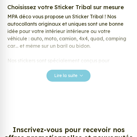
Choisissez votre Sticker Tribal sur mesure
MPA déco vous propose un Sticker Tribal ! Nos
autocollants originaux et uniques sont une bonne
idée pour votre intérieur intérieure ou votre
véhicule : auto, moto, camion, 4x4, quad, camping
car… et même sur un baril ou bidon.
Nos stickers sont spécialement conçus pour
répondre à vos attentes, laissez vous inspirer parmi
notre large gamme de stickers.
Lire la suite
Personnalisez votre Sticker Tribal ?
Envie de changer de décoration ? Nous avons la
solution ! Les stickers muraux Sticker Tribal, aussi
connus sous le nom d’autocollant, d’adhésifs ou de
vinyle, sont tendances et très populaires pour
décorer votre intérieur ou votre véhicule.
Inscrivez-vous pour recevoir nos