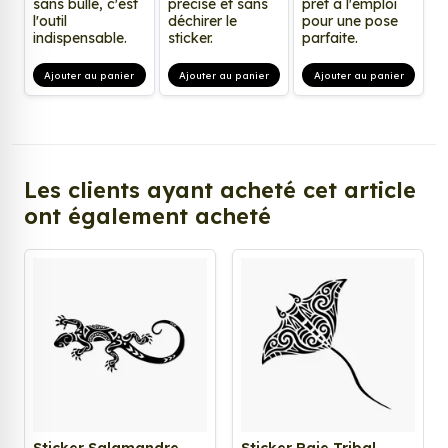
sans bulle, c'est
précise et sans
prêt à l'emploi
l'outil
déchirer le
pour une pose
indispensable.
sticker.
parfaite.
Ajouter au panier
Ajouter au panier
Ajouter au panier
Les clients ayant acheté cet article
ont également acheté
Sticker Salamandre
Sticker Raie Tribal