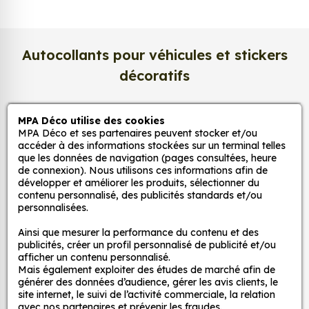
professionnel de 275 g/m²
, extra blanc et
légèrement satiné. Ce support haut de gamme
garantit une excellente stabilité dans le temps, une
surface lisse au toucher, et une fidélité des teintes
Autocollants pour véhicules et stickers
incomparable. Vos créations conservent tout leur
décoratifs
éclat, sans reflets gênants ni décoloration due à la
lumière.
MPA Déco utilise des cookies
MPA Déco
Une impression photo professionnelle
MPA Déco et ses partenaires peuvent stocker et/ou
haute définition
accéder à des informations stockées sur un terminal telles
que les données de navigation (pages consultées, heure
Nos services
Chaque affiche est produite avec des
encres
de connexion). Nous utilisons ces informations afin de
pigmentaires de dernière génération
, offrant un
développer et améliorer les produits, sélectionner du
contenu personnalisé, des publicités standards et/ou
rendu d’image précis et durable. Nos imprimantes
Nos sites
personnalisées.
grand format sont calibrées pour reproduire
fidèlement les couleurs de votre fichier, qu’il
Ainsi que mesurer la performance du contenu et des
Mon Compte
publicités, créer un profil personnalisé de publicité et/ou
s’agisse d’une
photo, d’une illustration
afficher un contenu personnalisé.
vectorielle ou d’une affiche d’art
.
Mais également exploiter des études de marché afin de
Aide
générer des données d’audience, gérer les avis clients, le
Résolution d’impression jusqu’à 2400 dpi
site internet, le suivi de l’activité commerciale, la relation
Encres écologiques et résistantes à la lumière
avec nos partenaires et prévenir les fraudes.