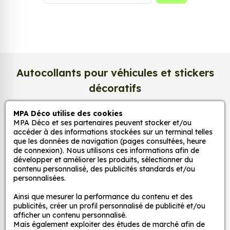
satinée du papier photo apporte un rendu à la fois
lumineux et raffiné
.
Nous imprimons sur un
papier photo
professionnel de 275 g/m²
, extra blanc et
légèrement satiné. Ce support haut de gamme
Autocollants pour véhicules et stickers
garantit une excellente stabilité dans le temps, une
décoratifs
surface lisse au toucher, et une fidélité des teintes
incomparable. Vos créations conservent tout leur
MPA Déco utilise des cookies
éclat, sans reflets gênants ni décoloration due à la
MPA Déco et ses partenaires peuvent stocker et/ou
MPA Déco
lumière.
accéder à des informations stockées sur un terminal telles
que les données de navigation (pages consultées, heure
Une impression photo professionnelle
de connexion). Nous utilisons ces informations afin de
Nos services
haute définition
développer et améliorer les produits, sélectionner du
contenu personnalisé, des publicités standards et/ou
Chaque affiche est produite avec des
encres
personnalisées.
Nos sites
pigmentaires de dernière génération
, offrant un
Ainsi que mesurer la performance du contenu et des
rendu d’image précis et durable. Nos imprimantes
publicités, créer un profil personnalisé de publicité et/ou
Mon Compte
grand format sont calibrées pour reproduire
afficher un contenu personnalisé.
Mais également exploiter des études de marché afin de
fidèlement les couleurs de votre fichier, qu’il