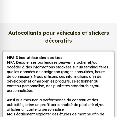
photo apporte un rendu à la fois
lumineux et
raffiné
.
Nous imprimons sur un
papier photo
professionnel de 275 g/m²
, extra blanc et
légèrement satiné. Ce support haut de gamme
Autocollants pour véhicules et stickers
garantit une excellente stabilité dans le temps, une
décoratifs
surface lisse au toucher, et une fidélité des teintes
incomparable. Vos créations conservent tout leur
éclat, sans reflets gênants ni décoloration due à la
MPA Déco utilise des cookies
MPA Déco
lumière.
MPA Déco et ses partenaires peuvent stocker et/ou
accéder à des informations stockées sur un terminal telles
Une impression photo professionnelle
que les données de navigation (pages consultées, heure
Nos services
de connexion). Nous utilisons ces informations afin de
haute définition
développer et améliorer les produits, sélectionner du
Chaque affiche est produite avec des
encres
contenu personnalisé, des publicités standards et/ou
Nos sites
personnalisées.
pigmentaires de dernière génération
, offrant un
rendu d’image précis et durable. Nos imprimantes
Ainsi que mesurer la performance du contenu et des
Mon Compte
grand format sont calibrées pour reproduire
publicités, créer un profil personnalisé de publicité et/ou
afficher un contenu personnalisé.
fidèlement les couleurs de votre fichier, qu’il
Mais également exploiter des études de marché afin de