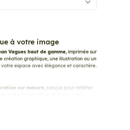
que à votre image
cean Vagues haut de gamme
, imprimée sur
 création graphique, une illustration ou un
ir votre espace avec élégance et caractère.
oration sur mesure
, conçue pour refléter
 de votre image est restitué avec une
du papier photo apporte un rendu à la fois
é. Ce support haut de gamme garantit une
le. Vos créations conservent tout leur éclat,