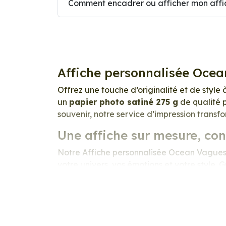
Comment encadrer ou afficher mon affic
Affiche personnalisée Ocea
Offrez une touche d’originalité et de style 
un
papier photo satiné 275 g
de qualité p
souvenir, notre service d’impression transf
Une affiche sur mesure, co
Notre Affiche personnalisée Ocean Vagues e
votre univers, vos émotions et votre style.
précision exceptionnelle. Les couleurs sont 
lumineux et raffiné
.
Nous imprimons sur un
papier photo prof
excellente stabilité dans le temps, une surf