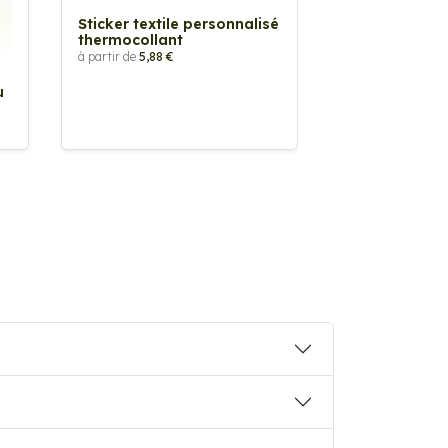
Sticker textile personnalisé
thermocollant
à partir de
5,88 €
u
Sticker Pilot
Drapeau pers
à partir de
2,90 €