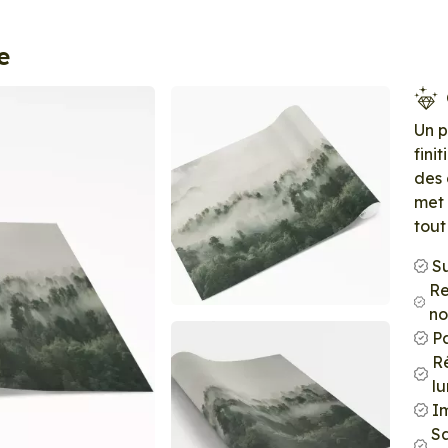
e
Un 
fini
des 
met 
tout
S
Re
no
P
Ré
l
Im
S