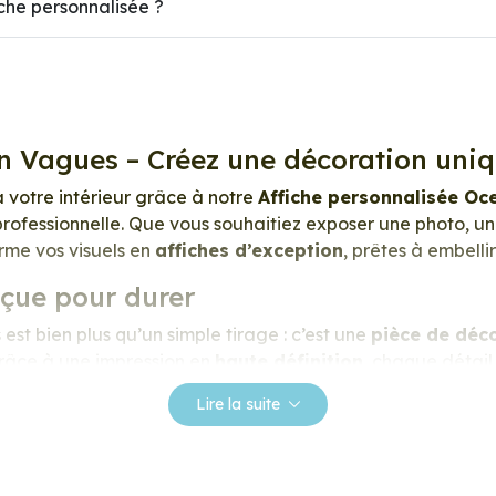
he personnalisée ?
n Vagues – Créez une décoration uni
à votre intérieur grâce à notre
Affiche personnalisée O
rofessionnelle. Que vous souhaitiez exposer une photo, une
orme vos visuels en
affiches d’exception
, prêtes à embell
nçue pour durer
st bien plus qu’un simple tirage : c’est une
pièce de déc
 Grâce à une impression en
haute définition
, chaque détail
éclatantes, les contrastes profonds, et la texture satinée 
Lire la suite
essionnel de 275 g/m²
, extra blanc et légèrement satin
ace lisse au toucher, et une fidélité des teintes incomparab