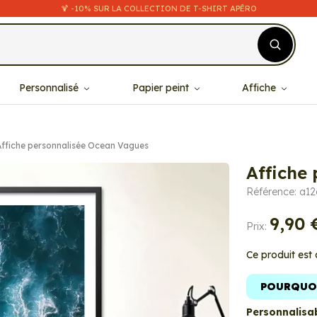
🍹 -10% SUR LA COLLECTION DE T-SHIRT APÉRO
Personnalisé
Papier peint
Affiche
Affiche personnalisée Ocean Vagues
Affiche
Référence: a12
9,90 
Prix:
Ce produit est
POURQUOI
Personnalisab