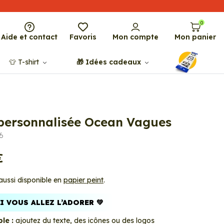
0
Aide et contact
Favoris
Mon compte
Mon panier
👕​​ T-shirt
🎁​ Idées cadeaux
 personnalisée Ocean Vagues
6
€
 aussi disponible en
papier peint
.
 VOUS ALLEZ L’ADORER 💚
le :
ajoutez du texte, des icônes ou des logos