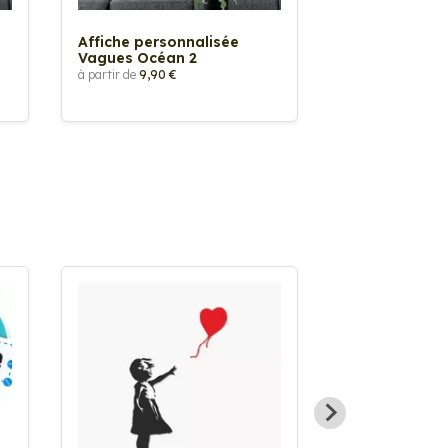
Affiche personnalisée
Affiche perso
Vagues Océan 2
Vagues Océa
à partir de
9,90 €
à partir de
9,90 €