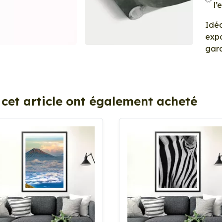
l’
Idéa
expo
gara
 cet article ont également acheté