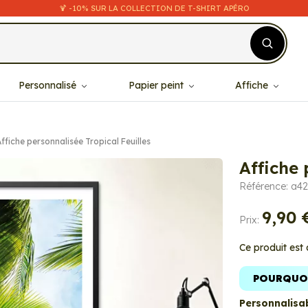
🍹 -10% SUR LA COLLECTION DE T-SHIRT APÉRO
Personnalisé
Papier peint
Affiche
ffiche personnalisée Tropical Feuilles
Affiche 
Référence: a4
9,90 
Prix:
Ce produit est
POURQUOI
Personnalisab