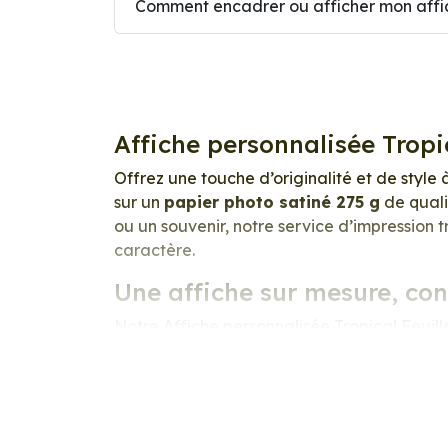
Comment encadrer ou afficher mon affic
Affiche personnalisée Tropi
Offrez une touche d’originalité et de style 
sur un
papier photo satiné 275 g
de quali
ou un souvenir, notre service d’impression 
caractère.
Une affiche sur mesure, co
Notre Affiche personnalisée Tropical Feuille
votre univers, vos émotions et votre style.
précision exceptionnelle. Les couleurs sont 
lumineux et raffiné
.
Nous imprimons sur un
papier photo prof