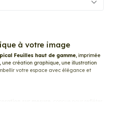
nique à votre image
opical Feuilles haut de gamme
, imprimée
 une création graphique, une illustration
embellir votre espace avec élégance et
coration sur mesure
, conçue pour refléter
 de votre image est restitué avec une
du papier photo apporte un rendu à la fois
é. Ce support haut de gamme garantit une