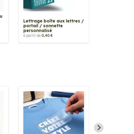
Au
Sticker Tache
Lettrage boîte aux lettres /
à partir de
2,90 €
portail / sonnette
personnalisé
à partir de
0,40 €