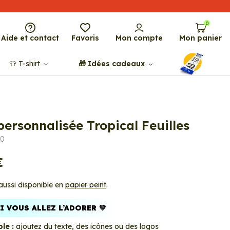
0
Aide et contact
Favoris
Mon compte
Mon panier
👕​​ T-shirt
🎁​ Idées cadeaux
personnalisée Tropical Feuilles
20
€
 aussi disponible en
papier peint
.
 VOUS ALLEZ L’ADORER 💚
le :
ajoutez du texte, des icônes ou des logos