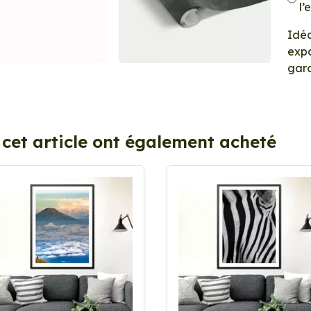
l’
Idéa
expo
gara
 cet article ont également acheté