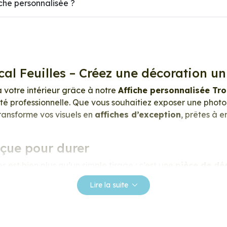
he personnalisée ?
cal Feuilles – Créez une décoration u
à votre intérieur grâce à notre
Affiche personnalisée Tr
té professionnelle. Que vous souhaitiez exposer une photo,
transforme vos visuels en
affiches d’exception
, prêtes à 
nçue pour durer
s est bien plus qu’un simple tirage : c’est une
pièce de dé
 Grâce à une impression en
haute définition
, chaque détail
Lire la suite
éclatantes, les contrastes profonds, et la texture satinée 
essionnel de 275 g/m²
, extra blanc et légèrement satin