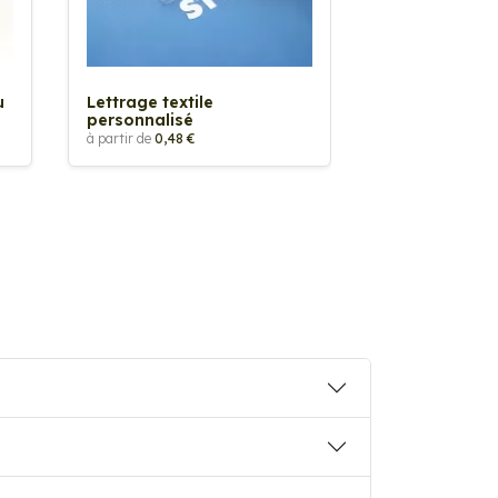
Sticker textil
thermocollan
à partir de
5,88 €
u
Lettrage textile
personnalisé
à partir de
0,48 €