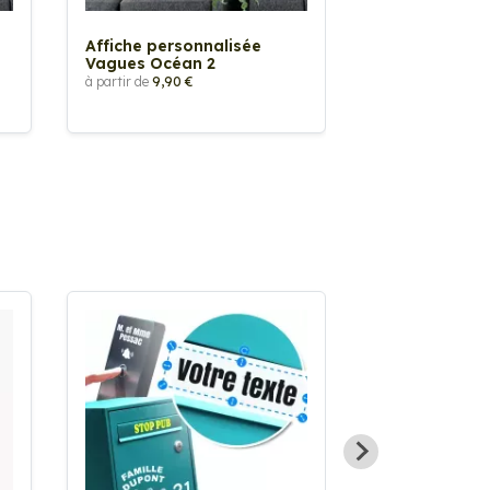
Affiche personnalisée
Affiche perso
Vagues Océan 2
Vagues Océa
à partir de
9,90 €
à partir de
9,90 €