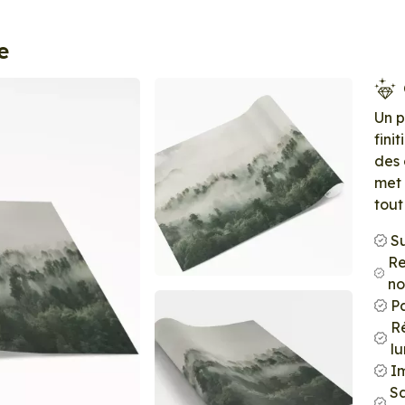
e
Un 
fini
des 
met 
tout
S
Re
no
P
Ré
l
Im
S