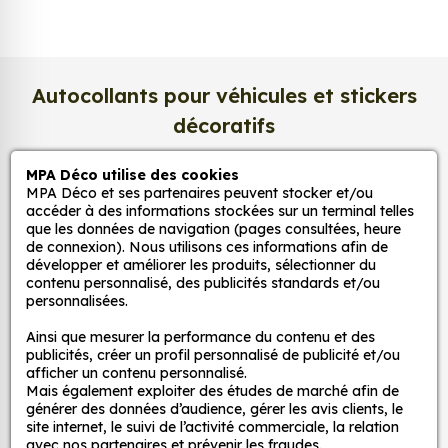
légèrement satiné. Ce support haut de gamme
garantit une excellente stabilité dans le temps, une
surface lisse au toucher, et une fidélité des teintes
incomparable. Vos créations conservent tout leur
Autocollants pour véhicules et stickers
éclat, sans reflets gênants ni décoloration due à la
décoratifs
lumière.
Une impression photo professionnelle
MPA Déco utilise des cookies
MPA Déco et ses partenaires peuvent stocker et/ou
MPA Déco
haute définition
accéder à des informations stockées sur un terminal telles
Chaque affiche est produite avec des
encres
que les données de navigation (pages consultées, heure
de connexion). Nous utilisons ces informations afin de
Nos services
pigmentaires de dernière génération
, offrant un
développer et améliorer les produits, sélectionner du
rendu d’image précis et durable. Nos imprimantes
contenu personnalisé, des publicités standards et/ou
grand format sont calibrées pour reproduire
personnalisées.
Nos sites
fidèlement les couleurs de votre fichier, qu’il
Ainsi que mesurer la performance du contenu et des
s’agisse d’une
photo, d’une illustration
publicités, créer un profil personnalisé de publicité et/ou
Mon Compte
vectorielle ou d’une affiche d’art
.
afficher un contenu personnalisé.
Mais également exploiter des études de marché afin de
générer des données d’audience, gérer les avis clients, le
Résolution d’impression jusqu’à 2400 dpi
Aide
site internet, le suivi de l’activité commerciale, la relation
Encres écologiques et résistantes à la lumière
avec nos partenaires et prévenir les fraudes.