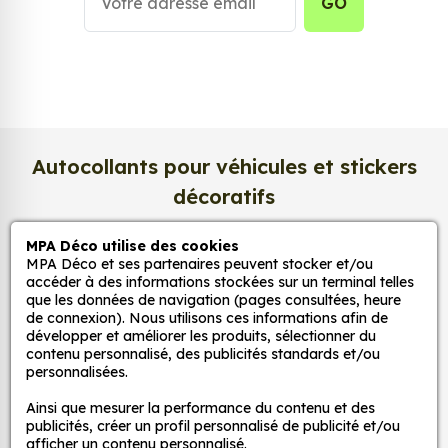
Simple à personnaliser, il vous suffit de téléverser
GO
votre photo et de choisir le format souhaité. Votre
portrait photo flat personnalisé est ensuite imprimé
et expédié avec soin, pour une décoration murale
élégante ou un cadeau original.
Si vous aimez ce genre de produit, vous devriez
adorer notre
Affiche personnalisée avec photo -
Autocollants pour véhicules et stickers
Portrait de famille, couple
. Dans la même
décoratifs
thématique, découvrez notre très populaire
collection
Affiches personnalisées
. Découvrez
MPA Déco utilise des cookies
également notre collection
Portraits personnalisés
MPA Déco et ses partenaires peuvent stocker et/ou
MPA Déco
accéder à des informations stockées sur un terminal telles
à partir de votre photo
.
que les données de navigation (pages consultées, heure
de connexion). Nous utilisons ces informations afin de
Nos services
développer et améliorer les produits, sélectionner du
contenu personnalisé, des publicités standards et/ou
personnalisées.
Nos sites
Ainsi que mesurer la performance du contenu et des
publicités, créer un profil personnalisé de publicité et/ou
Mon Compte
afficher un contenu personnalisé.