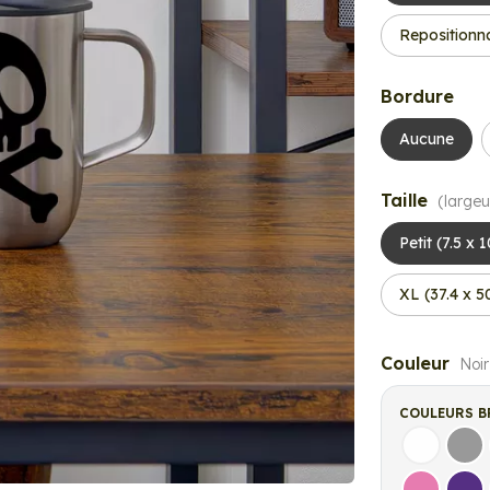
Repositionn
Bordure
Aucune
Taille
(largeu
Petit (7.5 x 
XL (37.4 x 
Couleur
Noir
COULEURS B
Blanc
Gri