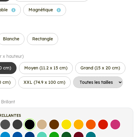
able
Magnétique
Blanche
Rectangle
r x hauteur)
10 cm)
Moyen (11.2 x 15 cm)
Grand (15 x 20 cm)
50 cm)
XXL (74.9 x 100 cm)
 Brillant
RILLANTES
s
Gris Foncé
Gris Anthracite
Noir
Beige
Marron
Jaune Clair
Jaune Foncé
Orange
Rouge
Fuchsia