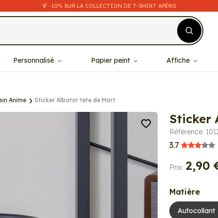
🍹 -10% SUR LA COLLECTION DE T-SHIRT APÉRO
Personnalisé
Papier peint
Affiche
sin Anime
Sticker Albator tete de Mort
Sticker 
Référence: 101
3.7
2,90 
Prix:
Matière
Autocollant