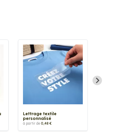
Sticker textil
thermocollan
à partir de
5,88 €
u
Lettrage textile
personnalisé
à partir de
0,48 €