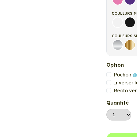
Rose
Vio
COULEURS M
Blanc ma
Noi
COULEURS S
Argent
Or
Option
Pochoir
Inverser l
Recto ver
Quantité