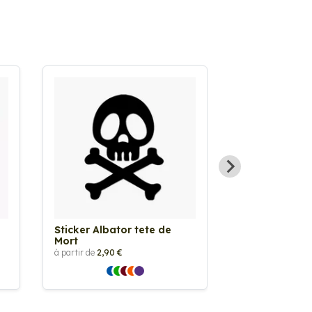
Sticker Albator tete de
Sticker Alice
Mort
merveilles
à partir de
2,90 €
à partir de
2,90 €