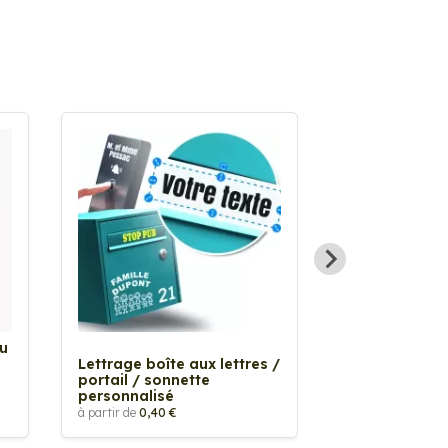
Au
Sticker Tache
Lettrage boîte aux lettres /
à partir de
2,90 €
portail / sonnette
personnalisé
à partir de
0,40 €