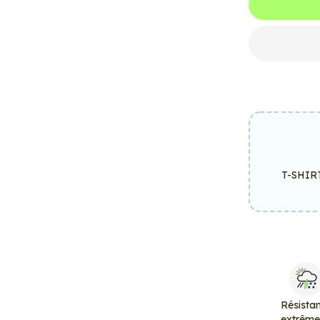
T-SHIR
Résista
extrêm