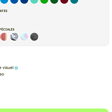
let
Bleu clair
Bleu Moyen
Bleu Foncé
Bleu Vert
Vert clair
Vert Foncé
Bordeaux
Turquoise
ATES
t
r mat
PÉCIALES
Rose Gold
Chrome
Holographique
Carbone Noir
e visuel
so