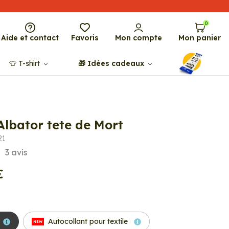
0
Aide et contact
Favoris
Mon compte
Mon panier
👕​​ T-shirt
🎁​ Idées cadeaux
Albator tete de Mort
21
3
avis
€
Autocollant pour textile
NEW