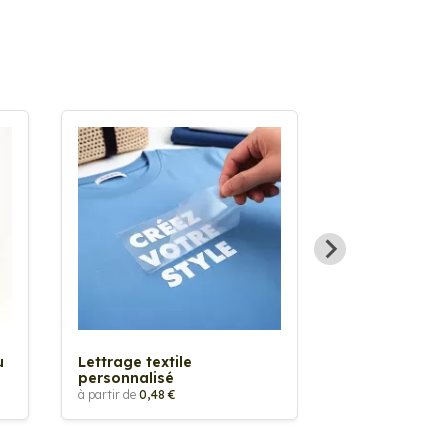
Sticker textil
thermocollan
à partir de
5,88 €
u
Lettrage textile
personnalisé
à partir de
0,48 €