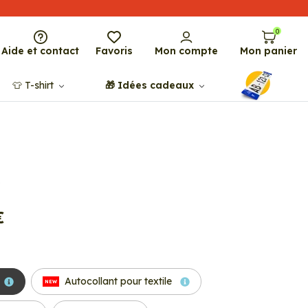
0
Aide et contact
Favoris
Mon compte
Mon panier
👕​​ T-shirt
🎁​ Idées cadeaux
€
Autocollant pour textile
NEW