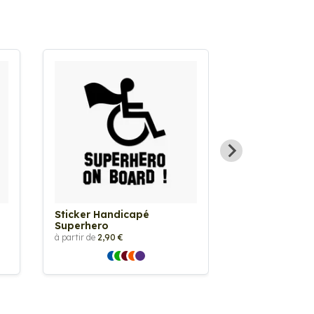
Sticker Handicapé
Sticker Vache
Superhero
à partir de
2,90 €
à partir de
2,90 €