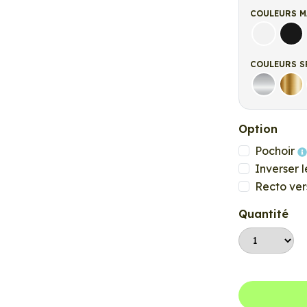
COULEURS M
Blanc ma
Noi
COULEURS S
Argent
Or
Option
Pochoir
Inverser l
Recto ver
Quantité