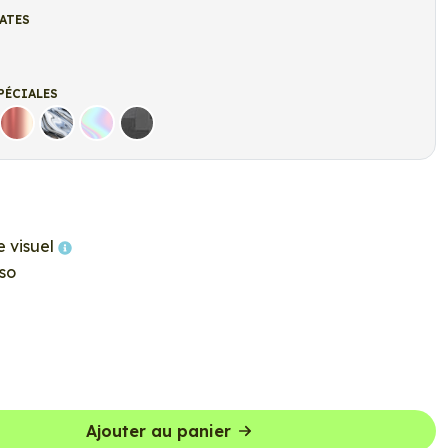
ATES
t
r mat
PÉCIALES
Rose Gold
Chrome
Holographique
Carbone Noir
e visuel
so
Ajouter au panier