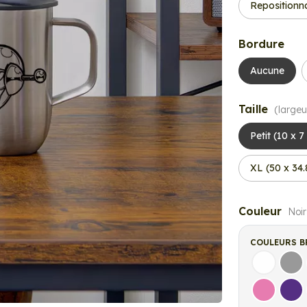
Repositionn
Bordure
Aucune
Taille
(largeu
Petit (10 x 
XL (50 x 34
Couleur
Noir
COULEURS B
Blanc
Gri
Rose
Vio