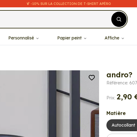
🍹 -10% SUR LA COLLECTION DE T-SHIRT APÉRO
Personnalisé
Papier peint
Affiche
andro?
Référence: 607
2,90 
Prix:
Matière
Autocollant