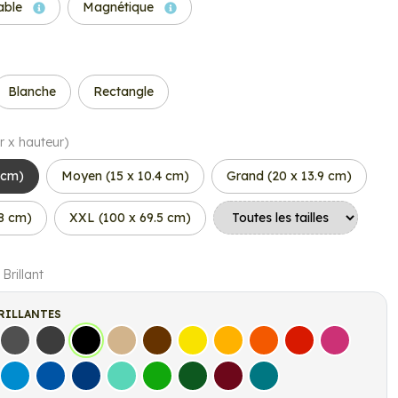
able
Magnétique
Blanche
Rectangle
r x hauteur)
7 cm)
Moyen (15 x 10.4 cm)
Grand (20 x 13.9 cm)
.8 cm)
XXL (100 x 69.5 cm)
 Brillant
RILLANTES
s
Gris Foncé
Gris Anthracite
Noir
Beige
Marron
Jaune Clair
Jaune Foncé
Orange
Rouge
Fuchsia
let
Bleu clair
Bleu Moyen
Bleu Foncé
Bleu Vert
Vert clair
Vert Foncé
Bordeaux
Turquoise