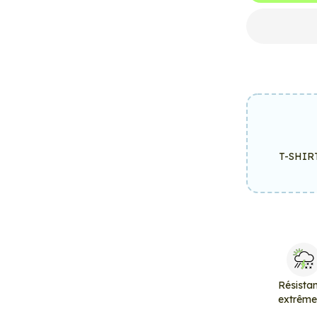
T-SHIR
Résista
extrêm