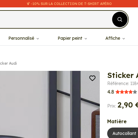
🍹 -10% SUR LA COLLECTION DE T-SHIRT APÉRO
Personnalisé
Papier peint
Affiche
icker Audi
Sticker 
Référence: 118
4.8
2,90 
Prix:
Matière
Autocollant