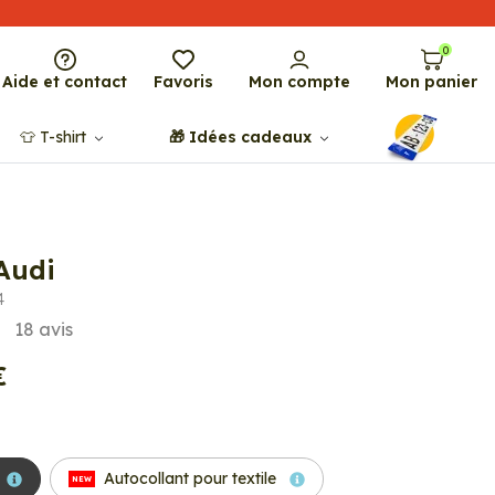
0
Aide et contact
Favoris
Mon compte
Mon panier
👕​​ T-shirt
🎁​ Idées cadeaux
Audi
4
18
avis
€
Autocollant pour textile
NEW