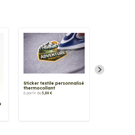
Sticker textile personnalisé
thermocollant
à partir de
5,88 €
u
Sticker Pilot
Drapeau pers
à partir de
2,90 €