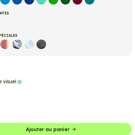
let
Bleu clair
Bleu Moyen
Bleu Foncé
Bleu Vert
Vert clair
Vert Foncé
Bordeaux
Turquoise
ATES
t
r Mat
PÉCIALES
Rose Gold
Chrome
Holographique
Carbone Noir
e visuel
Ajouter au panier