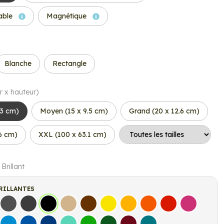
able
Magnétique
Blanche
Rectangle
r x hauteur)
.3 cm)
Moyen (15 x 9.5 cm)
Grand (20 x 12.6 cm)
.6 cm)
XXL (100 x 63.1 cm)
 Brillant
RILLANTES
s
Gris Foncé
Gris Anthracite
Noir
Beige
Marron
Jaune Clair
Jaune Foncé
Orange
Rouge
Fuchsia