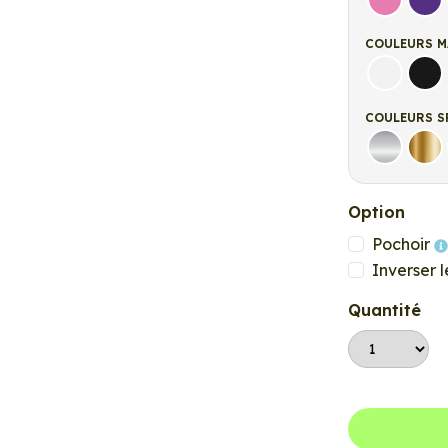
Rose
Vio
COULEURS M
Blanc ma
Noi
COULEURS S
Argent
Or
Option
Pochoir
Inverser l
Quantité