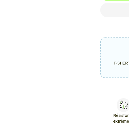
T-SHIR
Résista
extrêm