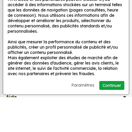
Autocollants pour véhicules et stickers
adaptez la décoration d’une pièce, d’une voiture,
accéder à des informations stockées sur un terminal telles
d’un meuble, d’une porte et de toute autre surface,
décoratifs
que les données de navigation (pages consultées, heure
et ce, à moindre coût et sans effort.
de connexion). Nous utilisons ces informations afin de
développer et améliorer les produits, sélectionner du
Quels sont les avantages de nos stickers
contenu personnalisé, des publicités standards et/ou
MPA Déco
personnalisées.
décoration ?
Une grande variété de motifs et de couleurs :
Ainsi que mesurer la performance du contenu et des
Nos services
publicités, créer un profil personnalisé de publicité et/ou
nos Autocollant Drapeau allemand rond sont
afficher un contenu personnalisé.
disponibles dans une large gamme de motifs et
Mais également exploiter des études de marché afin de
de couleurs, ce qui vous permet de trouver le
Nos sites
générer des données d’audience, gérer les avis clients, le
site internet, le suivi de l’activité commerciale, la relation
sticker parfait pour votre décoration.
avec nos partenaires et prévenir les fraudes.
Une installation facile : nos stickers sont faciles
Mon Compte
à installer, même pour les débutants. Il suffit de
Paramétres
Continuer
les décoller de leur support et de les coller sur
Aide
la surface souhaitée. Vous pouvez vous aider
d’une raclette si besoin.
Une durabilité élevée : nos stickers sont
A propos
fabriqués à partir de matériaux de haute
qualité, ce qui leur confère une excellente
Facebook
Instag
Ti