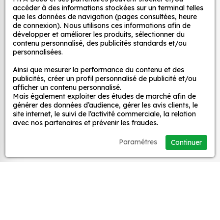
et ce, à moindre coût et sans effort.
décoratifs
accéder à des informations stockées sur un terminal telles
que les données de navigation (pages consultées, heure
Quels sont les avantages de nos stickers
de connexion). Nous utilisons ces informations afin de
décoration ?
développer et améliorer les produits, sélectionner du
MPA Déco
contenu personnalisé, des publicités standards et/ou
Une grande variété de motifs et de couleurs :
personnalisées.
nos Autocollant Drapeau Vietnam 1 sont
Nos services
Ainsi que mesurer la performance du contenu et des
disponibles dans une large gamme de motifs et
publicités, créer un profil personnalisé de publicité et/ou
de couleurs, ce qui vous permet de trouver le
afficher un contenu personnalisé.
sticker parfait pour votre décoration.
Mais également exploiter des études de marché afin de
Nos sites
générer des données d’audience, gérer les avis clients, le
Une installation facile : nos stickers sont faciles
site internet, le suivi de l’activité commerciale, la relation
à installer, même pour les débutants. Il suffit de
avec nos partenaires et prévenir les fraudes.
Mon Compte
les décoller de leur support et de les coller sur
Paramétres
Continuer
la surface souhaitée. Vous pouvez vous aider
Aide
d’une raclette si besoin.
Une durabilité élevée : nos stickers sont
fabriqués à partir de matériaux de haute
A propos
qualité, ce qui leur confère une excellente
durabilité. Ils peuvent résister aux intempéries,
Facebook
Instag
Ti
aux UV et à l'usure.