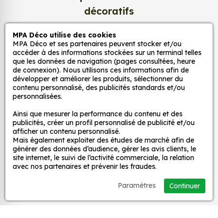
et ce, à moindre coût et sans effort.
décoratifs
Quels sont les avantages de nos stickers
MPA Déco utilise des cookies
décoration ?
MPA Déco
MPA Déco et ses partenaires peuvent stocker et/ou
Une grande variété de motifs et de couleurs :
accéder à des informations stockées sur un terminal telles
que les données de navigation (pages consultées, heure
nos Sticker Pin Up Sexy Racing sont disponibles
de connexion). Nous utilisons ces informations afin de
Nos services
dans une large gamme de motifs et de
développer et améliorer les produits, sélectionner du
couleurs, ce qui vous permet de trouver le
contenu personnalisé, des publicités standards et/ou
personnalisées.
sticker parfait pour votre décoration.
Nos sites
Une installation facile : nos stickers sont faciles
Ainsi que mesurer la performance du contenu et des
à installer, même pour les débutants. Il suffit de
publicités, créer un profil personnalisé de publicité et/ou
Mon Compte
afficher un contenu personnalisé.
les décoller de leur support et de les coller sur
Mais également exploiter des études de marché afin de
la surface souhaitée. Vous pouvez vous aider
générer des données d’audience, gérer les avis clients, le
Aide
d’une raclette si besoin.
site internet, le suivi de l’activité commerciale, la relation
avec nos partenaires et prévenir les fraudes.
Une durabilité élevée : nos stickers sont
fabriqués à partir de matériaux de haute
A propos
Paramétres
Continuer
qualité, ce qui leur confère une excellente
durabilité. Ils peuvent résister aux intempéries,
Facebook
Instag
Ti
aux UV et à l'usure.