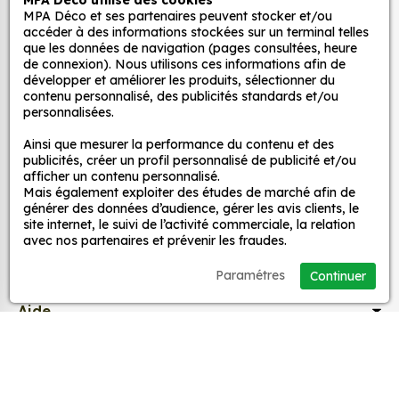
MPA Déco utilise des cookies
Quels sont les avantages de nos stickers
MPA Déco et ses partenaires peuvent stocker et/ou
Autocollants pour véhicules et stickers
décoration ?
accéder à des informations stockées sur un terminal telles
décoratifs
que les données de navigation (pages consultées, heure
Une grande variété de motifs et de couleurs :
de connexion). Nous utilisons ces informations afin de
développer et améliorer les produits, sélectionner du
nos Sticker Tigre 1 sont disponibles dans une
contenu personnalisé, des publicités standards et/ou
large gamme de motifs et de couleurs, ce qui
MPA Déco
personnalisées.
vous permet de trouver le sticker parfait pour
Ainsi que mesurer la performance du contenu et des
votre décoration.
Nos services
publicités, créer un profil personnalisé de publicité et/ou
Une installation facile : nos stickers sont faciles
afficher un contenu personnalisé.
à installer, même pour les débutants. Il suffit de
Mais également exploiter des études de marché afin de
Nos sites
générer des données d’audience, gérer les avis clients, le
les décoller de leur support et de les coller sur
site internet, le suivi de l’activité commerciale, la relation
la surface souhaitée. Vous pouvez vous aider
avec nos partenaires et prévenir les fraudes.
d’une raclette si besoin.
Mon Compte
Une durabilité élevée : nos stickers sont
Paramétres
Continuer
fabriqués à partir de matériaux de haute
Aide
qualité, ce qui leur confère une excellente
durabilité. Ils peuvent résister aux intempéries,
aux UV et à l'usure.
A propos
Un prix abordable : nos stickers sont proposés à