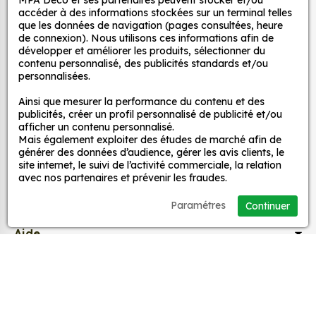
MPA Déco et ses partenaires peuvent stocker et/ou
Autocollants pour véhicules et stickers
d’un meuble, d’une porte et de toute autre surface,
accéder à des informations stockées sur un terminal telles
et ce, à moindre coût et sans effort.
décoratifs
que les données de navigation (pages consultées, heure
de connexion). Nous utilisons ces informations afin de
Quels sont les avantages de nos stickers
développer et améliorer les produits, sélectionner du
décoration ?
contenu personnalisé, des publicités standards et/ou
MPA Déco
personnalisées.
Une grande variété de motifs et de couleurs :
nos Autocollant Viking Skull épée sont
Ainsi que mesurer la performance du contenu et des
Nos services
publicités, créer un profil personnalisé de publicité et/ou
disponibles dans une large gamme de motifs et
afficher un contenu personnalisé.
de couleurs, ce qui vous permet de trouver le
Mais également exploiter des études de marché afin de
sticker parfait pour votre décoration.
Nos sites
générer des données d’audience, gérer les avis clients, le
site internet, le suivi de l’activité commerciale, la relation
Une installation facile : nos stickers sont faciles
avec nos partenaires et prévenir les fraudes.
à installer, même pour les débutants. Il suffit de
Mon Compte
les décoller de leur support et de les coller sur
Paramétres
Continuer
la surface souhaitée. Vous pouvez vous aider
Aide
d’une raclette si besoin.
Une durabilité élevée : nos stickers sont
fabriqués à partir de matériaux de haute
A propos
qualité, ce qui leur confère une excellente
durabilité. Ils peuvent résister aux intempéries,
Facebook
Instag
Ti