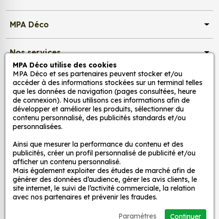
adaptez la décoration d’une pièce, d’une voiture,
d’un meuble, d’une porte et de toute autre surface,
MPA Déco
et ce, à moindre coût et sans effort.
Quels sont les avantages de nos stickers
Nos services
décoration ?
MPA Déco utilise des cookies
MPA Déco et ses partenaires peuvent stocker et/ou
Une grande variété de motifs et de couleurs :
Nos sites
accéder à des informations stockées sur un terminal telles
nos Bande décorative adhésive Martini Racing
que les données de navigation (pages consultées, heure
de connexion). Nous utilisons ces informations afin de
tricolore bleu et rouge (15 cm) sont disponibles
Mon Compte
développer et améliorer les produits, sélectionner du
dans une large gamme de motifs et de
contenu personnalisé, des publicités standards et/ou
couleurs, ce qui vous permet de trouver le
personnalisées.
Aide
sticker parfait pour votre décoration.
Ainsi que mesurer la performance du contenu et des
Une installation facile : nos stickers sont faciles
publicités, créer un profil personnalisé de publicité et/ou
à installer, même pour les débutants. Il suffit de
afficher un contenu personnalisé.
A propos
Mais également exploiter des études de marché afin de
les décoller de leur support et de les coller sur
générer des données d’audience, gérer les avis clients, le
la surface souhaitée. Vous pouvez vous aider
site internet, le suivi de l’activité commerciale, la relation
Facebook
Instag
Ti
d’une raclette si besoin.
avec nos partenaires et prévenir les fraudes.
Une durabilité élevée : nos stickers sont
Paramétres
Continuer
fabriqués à partir de matériaux de haute