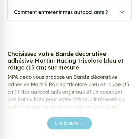
Comment entretenir mes autocollants ?
Choisissez votre Bande décorative
adhésive Martini Racing tricolore bleu et
rouge (15 cm) sur mesure
MPA déco vous propose un Bande décorative
adhésive Martini Racing tricolore bleu et rouge (15
cm) ! Nos autocollants originaux et uniques sont
une bonne idée pour votre intérieur intérieure ou
votre véhicule : auto, moto, camion, 4x4, quad,
camping car… et même sur un baril ou bidon.
Lire la suite
Nos stickers sont spécialement conçus pour
répondre à vos attentes, laissez vous inspirer parmi