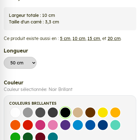
Largeur totale : 10 cm
Taille d'un carré : 3,3 cm
Ce produit existe aussi en :
5 cm
,
10 cm
,
15 cm
, et
20 cm
.
Longueur
Couleur
Couleur sélectionnée:
Noir Brillant
COULEURS BRILLANTES
Blanc
Gris
Gris Foncé
Gris Anthracite
Noir
Beige
Marron
Jaune Clair
Jaune Fonc
Orange
Rouge
Fuchsia
Rose
Violet
Bleu clair
Bleu Moyen
Bleu Foncé
Bleu Vert