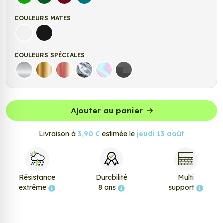
Vert clair
Vert Foncé
Bordeaux
Turquoise
COULEURS MATES
Blanc mat
Noir Mat
COULEURS SPÉCIALES
Argent
Or
Rose Gold
Chrome
Holographique
Carbone Noir
Ajouter au panier
Livraison à
3,90 €
estimée le
jeudi 13 août
Résistance
Durabilité
Multi
extrême
8 ans
support