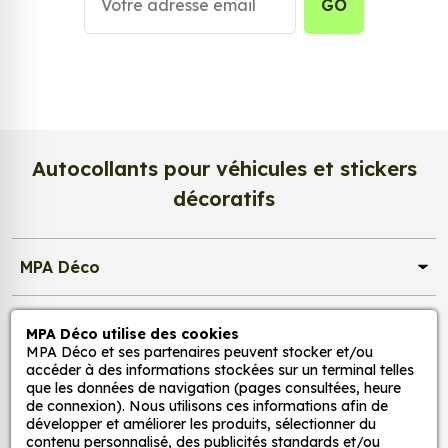
GO
Personnalisez la surface de votre choix avec nos
stickers muraux et stickers véhicule. Une solution
simple et rapide qui transforme toutes surfaces
lisses, propres et non poreuses.
Grâce à notre sélection de stickers et autocollants,
Autocollants pour véhicules et stickers
adaptez la décoration d’une pièce, d’une voiture,
décoratifs
d’un meuble, d’une porte et de toute autre surface,
et ce, à moindre coût et sans effort.
MPA Déco
Quels sont les avantages de nos stickers
décoration ?
Nos services
Une grande variété de motifs et de couleurs :
MPA Déco utilise des cookies
MPA Déco et ses partenaires peuvent stocker et/ou
nos Bande décorative adhésive racing motif
accéder à des informations stockées sur un terminal telles
damier (10 cm) sont disponibles dans une large
Nos sites
que les données de navigation (pages consultées, heure
gamme de motifs et de couleurs, ce qui vous
de connexion). Nous utilisons ces informations afin de
développer et améliorer les produits, sélectionner du
permet de trouver le sticker parfait pour votre
Mon Compte
contenu personnalisé, des publicités standards et/ou