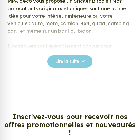
MPA déco vous propose un Sticker Bitcoin ! Nos
autocollants originaux et uniques sont une bonne
idée pour votre intérieur intérieure ou votre
véhicule : auto, moto, camion, 4x4, quad, camping
car… et même sur un baril ou bidon.
Nos stickers sont spécialement conçus pour
répondre à vos attentes, laissez vous inspirer parmi
notre large gamme de stickers.
Lire la suite
Personnalisez votre Sticker Bitcoin ?
Envie de changer de décoration ? Nous avons la
solution ! Les stickers muraux Sticker Bitcoin, aussi
connus sous le nom d’autocollant, d’adhésifs ou de
vinyle, sont tendances et très populaires pour
décorer votre intérieur ou votre véhicule.
Inscrivez-vous pour recevoir nos
offres promotionnelles et nouveautés
Personnalisez la surface de votre choix avec nos
!
stickers muraux et stickers véhicule. Une solution