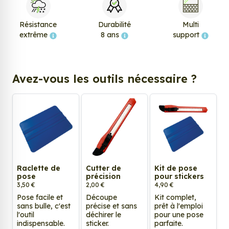
Résistance
Durabilité
Multi
extrême
8 ans
support
Avez-vous les outils nécessaire ?
Raclette de
Cutter de
Kit de pose
pose
précision
pour stickers
3,50 €
2,00 €
4,90 €
Pose facile et
Découpe
Kit complet,
sans bulle, c'est
précise et sans
prêt à l'emploi
l'outil
déchirer le
pour une pose
indispensable.
sticker.
parfaite.