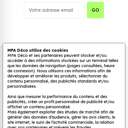
simple et rapide qui transforme toutes surfaces
lisses, propres et non poreuses.
GO
Grâce à notre sélection de stickers et autocollants,
adaptez la décoration d’une pièce, d’une voiture,
d’un meuble, d’une porte et de toute autre surface,
et ce, à moindre coût et sans effort.
MPA Déco utilise des cookies
Quels sont les avantages de nos stickers
MPA Déco et ses partenaires peuvent stocker et/ou
Autocollants pour véhicules et stickers
décoration ?
accéder à des informations stockées sur un terminal telles
décoratifs
que les données de navigation (pages consultées, heure
Une grande variété de motifs et de couleurs :
de connexion). Nous utilisons ces informations afin de
développer et améliorer les produits, sélectionner du
nos Sticker Bitcoin sont disponibles dans une
contenu personnalisé, des publicités standards et/ou
large gamme de motifs et de couleurs, ce qui
MPA Déco
personnalisées.
vous permet de trouver le sticker parfait pour
Ainsi que mesurer la performance du contenu et des
votre décoration.
Nos services
publicités, créer un profil personnalisé de publicité et/ou
Une installation facile : nos stickers sont faciles
afficher un contenu personnalisé.
à installer, même pour les débutants. Il suffit de
Mais également exploiter des études de marché afin de
Nos sites
générer des données d’audience, gérer les avis clients, le
les décoller de leur support et de les coller sur
site internet, le suivi de l’activité commerciale, la relation
la surface souhaitée. Vous pouvez vous aider
avec nos partenaires et prévenir les fraudes.