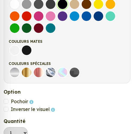
Blanc
Gris
Gris Foncé
Gris Anthracite
Noir
Beige
Marron
Jaune Clair
Jaune Fonc
Orange
Rouge
Fuchsia
Rose
Violet
Bleu clair
Bleu Moyen
Bleu Foncé
Bleu Vert
Vert clair
Vert Foncé
Bordeaux
Turquoise
COULEURS MATES
Blanc mat
Noir Mat
COULEURS SPÉCIALES
Argent
Or
Rose Gold
Chrome
Holographique
Carbone Noir
Option
Pochoir
Inverser le visuel
Quantité