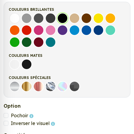
COULEURS BRILLANTES
Blanc
Gris
Gris Foncé
Gris Anthracite
Noir
Beige
Marron
Jaune Clair
Jaune Fonc
Orange
Rouge
Fuchsia
Rose
Violet
Bleu clair
Bleu Moyen
Bleu Foncé
Bleu Vert
Vert clair
Vert Foncé
Bordeaux
Turquoise
COULEURS MATES
Blanc mat
Noir Mat
COULEURS SPÉCIALES
Argent
Or
Rose Gold
Chrome
Holographique
Carbone Noir
Option
Pochoir
Inverser le visuel