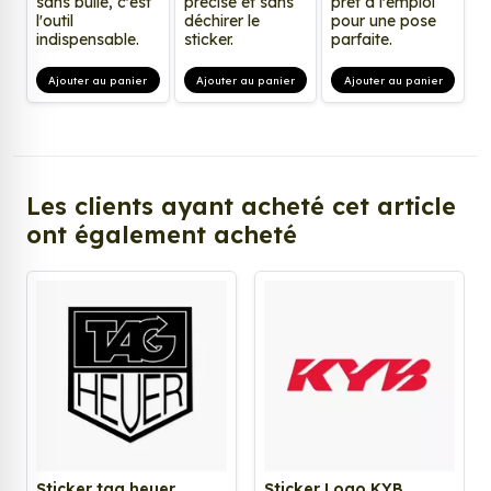
sans bulle, c'est
précise et sans
prêt à l'emploi
l'outil
déchirer le
pour une pose
indispensable.
sticker.
parfaite.
Ajouter au panier
Ajouter au panier
Ajouter au panier
Les clients ayant acheté cet article
ont également acheté
Sticker tag heuer
Sticker Logo KYB