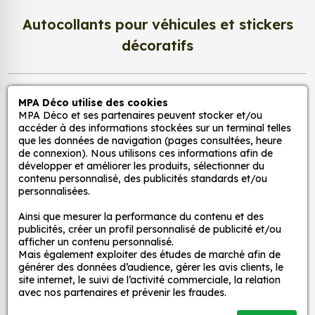
peuvent également être utilisés pour décorer
les murs, les meubles ou les jouets.
Autocollants pour véhicules et stickers
Pour la cuisine : nos stickers peuvent être
décoratifs
utilisés pour ajouter une touche d'originalité à
la cuisine. Ils peuvent être utilisés pour décorer
les murs, les appareils électroménagers ou les
MPA Déco
accessoires de cuisine.
MPA Déco utilise des cookies
MPA Déco et ses partenaires peuvent stocker et/ou
Pour la salle de bain : nos stickers peuvent être
accéder à des informations stockées sur un terminal telles
Nos services
utilisés pour créer une ambiance zen et
que les données de navigation (pages consultées, heure
relaxante dans la salle de bain. Ils peuvent
de connexion). Nous utilisons ces informations afin de
développer et améliorer les produits, sélectionner du
être utilisés pour décorer les murs, les miroirs ou
Nos sites
contenu personnalisé, des publicités standards et/ou
les accessoires de salle de bain.
personnalisées.
Pour le salon : nos stickers peuvent être utilisés
Mon Compte
Ainsi que mesurer la performance du contenu et des
pour créer une ambiance chaleureuse et
publicités, créer un profil personnalisé de publicité et/ou
accueillante dans le salon. Ils peuvent être
afficher un contenu personnalisé.
Aide
utilisés pour décorer les murs, les meubles ou
Mais également exploiter des études de marché afin de
générer des données d’audience, gérer les avis clients, le
les accessoires de salon.
site internet, le suivi de l’activité commerciale, la relation
avec nos partenaires et prévenir les fraudes.
A propos