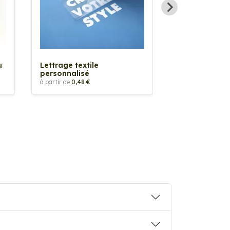
Sticker textil
thermocollan
à partir de
5,88 €
u
Lettrage textile
personnalisé
à partir de
0,48 €