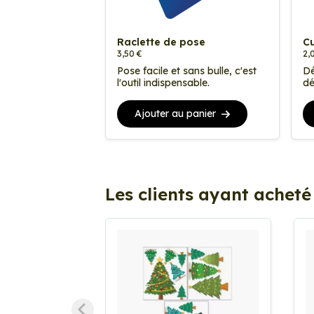
Raclette de pose
Cu
3,50 €
2,
Pose facile et sans bulle, c'est
Dé
l'outil indispensable.
dé
Ajouter au panier
Les clients ayant acheté