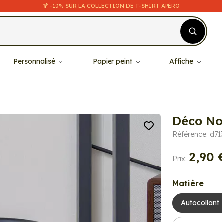
🍹 -10% SUR LA COLLECTION DE T-SHIRT APÉRO
Personnalisé
Papier peint
Affiche
Déco No
Référence: d71
2,90 
Prix:
Matière
Autocollant