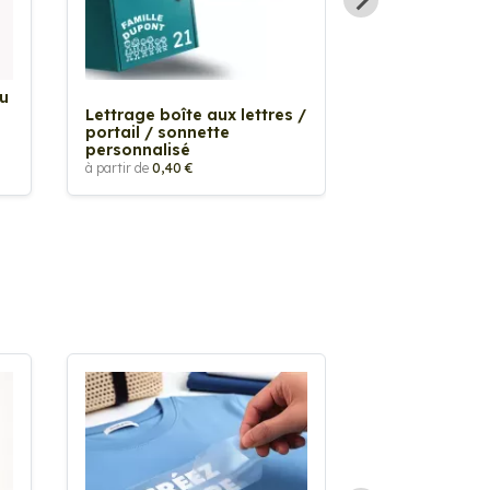
Au
Sticker Tache
Lettrage boîte aux lettres /
à partir de
2,90 €
portail / sonnette
personnalisé
à partir de
0,40 €