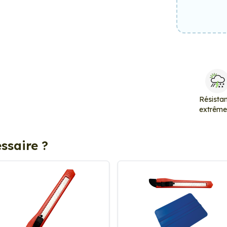
Résista
extrêm
ssaire ?