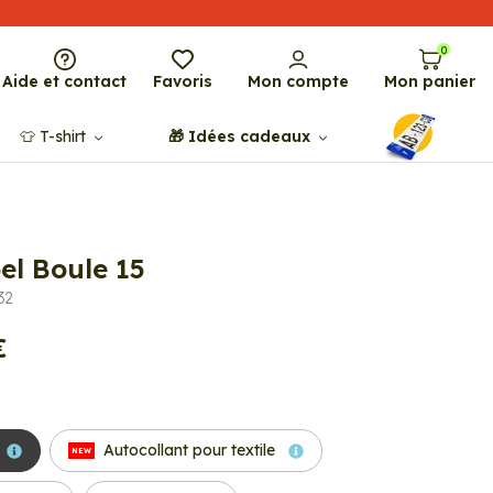
0
Aide et contact
Favoris
Mon compte
Mon panier
👕​​ T-shirt
🎁​ Idées cadeaux
el Boule 15
32
€
Autocollant pour textile
NEW