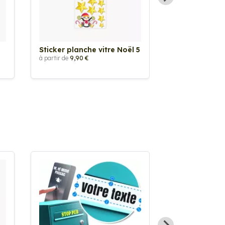
Sticker planche vitre Noël 5
Sticker planc
Guirlande
à partir de
9,90 €
à partir de
9,90 €