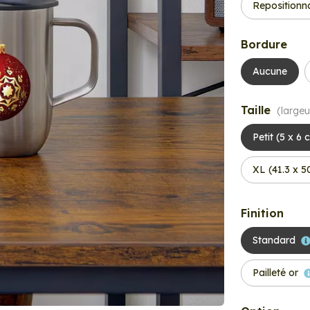
Repositionn
Bordure
Aucune
Taille
(largeu
Petit (5 x 6 
XL (41.3 x 
Finition
Standard
Pailleté or