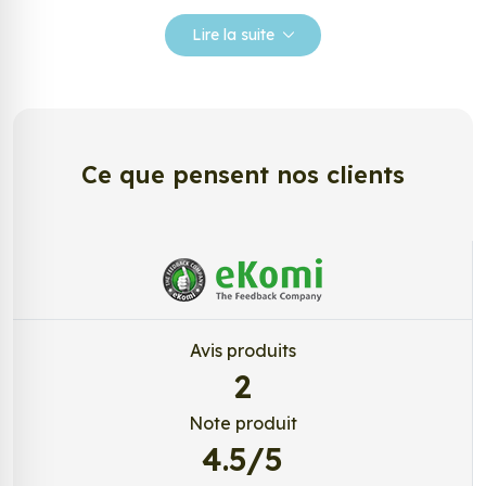
Nos stickers sont spécialement conçus pour
répondre à vos attentes, laissez vous inspirer parmi
Lire la suite
notre large gamme de stickers.
Personnalisez votre Déco Noel Canne A
Sucre ?
Envie de changer de décoration ? Nous avons la
Ce que pensent nos clients
solution ! Les stickers muraux Déco Noel Canne A
Sucre, aussi connus sous le nom d’autocollant,
d’adhésifs ou de vinyle, sont tendances et très
populaires pour décorer votre intérieur ou votre
véhicule.
Personnalisez la surface de votre choix avec nos
Avis produits
stickers muraux et stickers véhicule. Une solution
2
simple et rapide qui transforme toutes surfaces
lisses, propres et non poreuses.
Note produit
4.5/5
Grâce à notre sélection de stickers et autocollants,