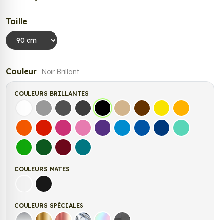
Taille
Couleur
Noir Brillant
COULEURS BRILLANTES
Blanc
Gris
Gris Foncé
Gris Anthracite
Noir
Beige
Marron
Jaune Clair
Jaune Fonc
Orange
Rouge
Fuchsia
Rose
Violet
Bleu clair
Bleu Moyen
Bleu Foncé
Bleu Vert
Vert clair
Vert Foncé
Bordeaux
Turquoise
COULEURS MATES
Blanc mat
Noir Mat
COULEURS SPÉCIALES