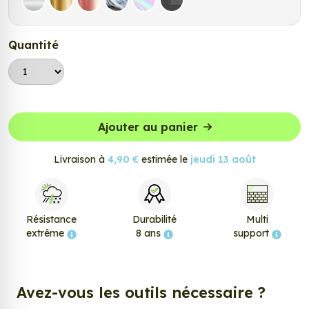
Argent
Or
Rose Gold
Chrome
Holographique
Carbone Noir
Quantité
Ajouter au panier
Livraison à
4,90 €
estimée le
jeudi 13 août
Résistance
Durabilité
Multi
extrême
8 ans
support
Avez-vous les outils nécessaire ?