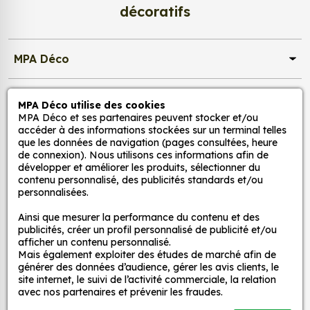
d’un meuble, d’une porte et de toute autre surface,
décoratifs
et ce, à moindre coût et sans effort.
Quels sont les avantages de nos stickers
MPA Déco
décoration ?
Une grande variété de motifs et de couleurs :
Nos services
nos Kit Stickers 2 Bandes Bas de Caisse Ford
MPA Déco utilise des cookies
MPA Déco et ses partenaires peuvent stocker et/ou
Mustang sont disponibles dans une large
accéder à des informations stockées sur un terminal telles
gamme de motifs et de couleurs, ce qui vous
Nos sites
que les données de navigation (pages consultées, heure
permet de trouver le sticker parfait pour votre
de connexion). Nous utilisons ces informations afin de
développer et améliorer les produits, sélectionner du
décoration.
Mon Compte
contenu personnalisé, des publicités standards et/ou
Une installation facile : nos stickers sont faciles
personnalisées.
à installer, même pour les débutants. Il suffit de
Aide
Ainsi que mesurer la performance du contenu et des
les décoller de leur support et de les coller sur
publicités, créer un profil personnalisé de publicité et/ou
la surface souhaitée. Vous pouvez vous aider
afficher un contenu personnalisé.
d’une raclette si besoin.
Mais également exploiter des études de marché afin de
A propos
générer des données d’audience, gérer les avis clients, le
Une durabilité élevée : nos stickers sont
site internet, le suivi de l’activité commerciale, la relation
fabriqués à partir de matériaux de haute
avec nos partenaires et prévenir les fraudes.
Facebook
Instag
Ti
qualité, ce qui leur confère une excellente