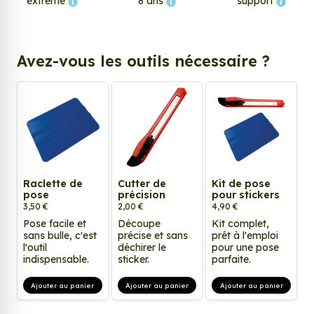
extrême
8 ans
support
Avez-vous les outils nécessaire ?
Raclette de
Cutter de
Kit de pose
pose
précision
pour stickers
3,50 €
2,00 €
4,90 €
Pose facile et
Découpe
Kit complet,
sans bulle, c'est
précise et sans
prêt à l'emploi
l'outil
déchirer le
pour une pose
indispensable.
sticker.
parfaite.
Ajouter au panier
Ajouter au panier
Ajouter au panier