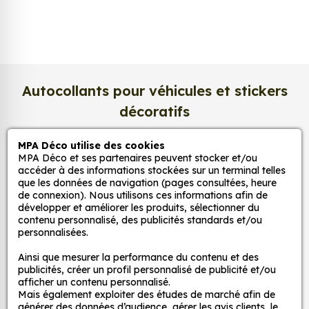
Grâce à notre sélection de stickers et autocollants,
adaptez la décoration d’une pièce, d’une voiture,
d’un meuble, d’une porte et de toute autre surface,
et ce, à moindre coût et sans effort.
Autocollants pour véhicules et stickers
Quels sont les avantages de nos stickers
décoratifs
décoration ?
Une grande variété de motifs et de couleurs :
MPA Déco utilise des cookies
nos Sticker 205 GTI sont disponibles dans une
MPA Déco
MPA Déco et ses partenaires peuvent stocker et/ou
large gamme de motifs et de couleurs, ce qui
accéder à des informations stockées sur un terminal telles
que les données de navigation (pages consultées, heure
vous permet de trouver le sticker parfait pour
de connexion). Nous utilisons ces informations afin de
Nos services
votre décoration.
développer et améliorer les produits, sélectionner du
Une installation facile : nos stickers sont faciles
contenu personnalisé, des publicités standards et/ou
personnalisées.
Nos sites
à installer, même pour les débutants. Il suffit de
les décoller de leur support et de les coller sur
Ainsi que mesurer la performance du contenu et des
la surface souhaitée. Vous pouvez vous aider
publicités, créer un profil personnalisé de publicité et/ou
Mon Compte
afficher un contenu personnalisé.
d’une raclette si besoin.
Mais également exploiter des études de marché afin de
Une durabilité élevée : nos stickers sont
générer des données d’audience, gérer les avis clients, le