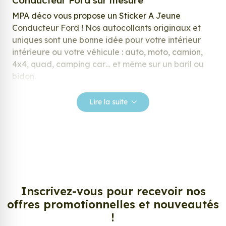
MPA déco vous propose un Sticker A Jeune
Conducteur Ford ! Nos autocollants originaux et
uniques sont une bonne idée pour votre intérieur
intérieure ou votre véhicule : auto, moto, camion,
4x4, quad, camping car… et même sur un baril ou
bidon.
Nos stickers sont spécialement conçus pour
Lire la suite
répondre à vos attentes, laissez vous inspirer parmi
notre large gamme de stickers.
Personnalisez votre Sticker A Jeune
Conducteur Ford ?
Envie de changer de décoration ? Nous avons la
solution ! Les stickers muraux Sticker A Jeune
Inscrivez-vous pour recevoir nos
Conducteur Ford, aussi connus sous le nom
offres promotionnelles et nouveautés
d’autocollant, d’adhésifs ou de vinyle, sont
!
tendances et très populaires pour décorer votre