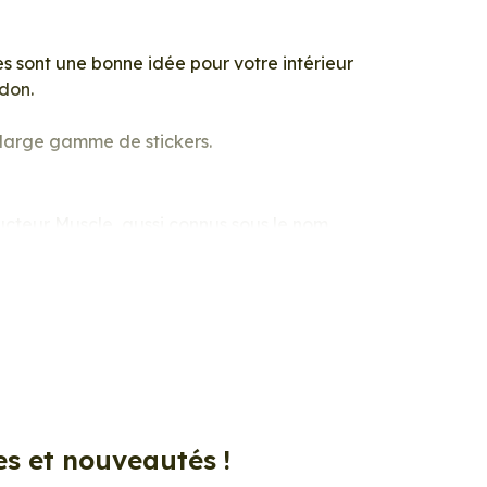
 sont une bonne idée pour votre intérieur
idon.
e large gamme de stickers.
ucteur Muscle, aussi connus sous le nom
ou votre véhicule.
mple et rapide qui transforme toutes
, d’un meuble, d’une porte et de toute
es et nouveautés !