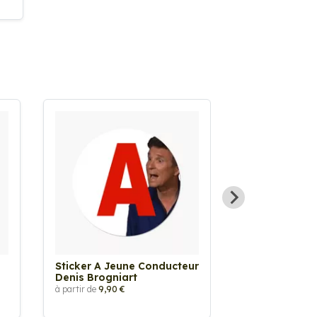
Sticker A Jeune Conducteur
Sticker A Je
Denis Brogniart
Anarchie
à partir de
9,90 €
à partir de
9,90 €