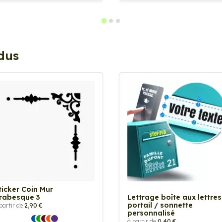
ndus
ticker Coin Mur
rabesque 3
Lettrage boîte aux lettres
portail / sonnette
partir de
2,90 €
personnalisé
à partir de
0,40 €