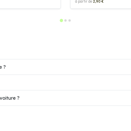
à partir de
2,90 €
e ?
voiture ?