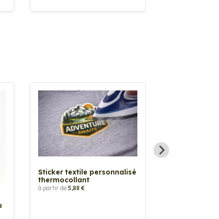
Sticker textile personnalisé
thermocollant
à partir de
5,88 €
u
Sticker Pilot
Drapeau pers