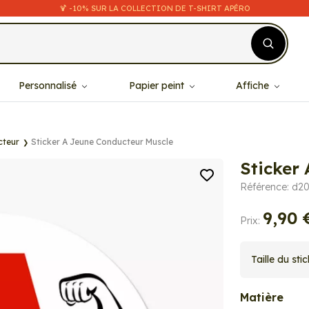
🍹 -10% SUR LA COLLECTION DE T-SHIRT APÉRO
Personnalisé
Papier peint
Affiche
cteur
Sticker A Jeune Conducteur Muscle
Sticker
Référence: d2
9,90 
Prix:
Taille du sti
Matière