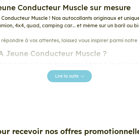
 Jeune Conducteur Muscle sur mesure
Conducteur Muscle ! Nos autocollants originaux et uniques
camion, 4x4, quad, camping car… et même sur un baril ou b
répondre à vos attentes, laissez vous inspirer parmi notr
 A Jeune Conducteur Muscle ?
s la solution ! Les stickers muraux Sticker A Jeune Cond
 tendances et très populaires pour décorer votre intérieur 
Lire la suite
c nos stickers muraux et stickers véhicule. Une solution si
collants, adaptez la décoration d’une pièce, d’une voiture
 effort.
 nos stickers décoration ?
ur recevoir nos offres promotionnell