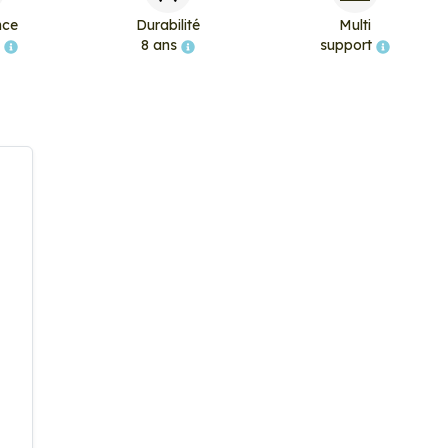
nce
Durabilité
Multi
e
8 ans
support