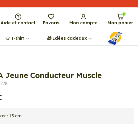
0
Aide et contact
Favoris
Mon compte
Mon panier
👕​​ T-shirt
🎁​ Idées cadeaux
 A Jeune Conducteur Muscle
0278
€
cker : 15 cm