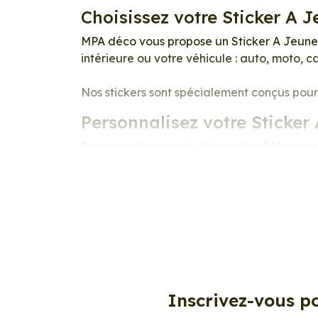
Choisissez votre Sticker A
MPA déco vous propose un Sticker A Jeune 
intérieure ou votre véhicule : auto, moto, 
Nos stickers sont spécialement conçus pour 
Personnalisez votre Sticker
Envie de changer de décoration ? Nous avon
d’autocollant, d’adhésifs ou de vinyle, sont
Personnalisez la surface de votre choix ave
surfaces lisses, propres et non poreuses.
Grâce à notre sélection de stickers et auto
autre surface, et ce, à moindre coût et sans
Quels sont les avantages de
Inscrivez-vous po