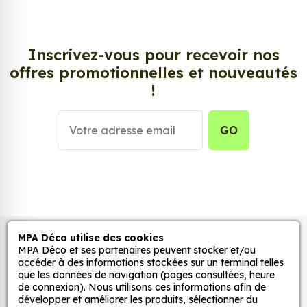
solution ! Les stickers muraux Sticker Acura RLX,
aussi connus sous le nom d’autocollant, d’adhésifs
ou de vinyle, sont tendances et très populaires pour
Inscrivez-vous pour recevoir nos
décorer votre intérieur ou votre véhicule.
offres promotionnelles et nouveautés
!
Personnalisez la surface de votre choix avec nos
stickers muraux et stickers véhicule. Une solution
simple et rapide qui transforme toutes surfaces
GO
lisses, propres et non poreuses.
Grâce à notre sélection de stickers et autocollants,
adaptez la décoration d’une pièce, d’une voiture,
d’un meuble, d’une porte et de toute autre surface,
et ce, à moindre coût et sans effort.
MPA Déco utilise des cookies
Autocollants pour véhicules et stickers
MPA Déco et ses partenaires peuvent stocker et/ou
Quels sont les avantages de nos stickers
décoratifs
accéder à des informations stockées sur un terminal telles
décoration ?
que les données de navigation (pages consultées, heure
de connexion). Nous utilisons ces informations afin de
Une grande variété de motifs et de couleurs :
développer et améliorer les produits, sélectionner du
nos Sticker Acura RLX sont disponibles dans