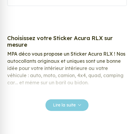
Choisissez votre Sticker Acura RLX sur
mesure
MPA déco vous propose un Sticker Acura RLX ! Nos
autocollants originaux et uniques sont une bonne
idée pour votre intérieur intérieure ou votre
véhicule : auto, moto, camion, 4x4, quad, camping
car… et même sur un baril ou bidon.
Nos stickers sont spécialement conçus pour
répondre à vos attentes, laissez vous inspirer parmi
Lire la suite
notre large gamme de stickers.
Personnalisez votre Sticker Acura RLX ?
Envie de changer de décoration ? Nous avons la