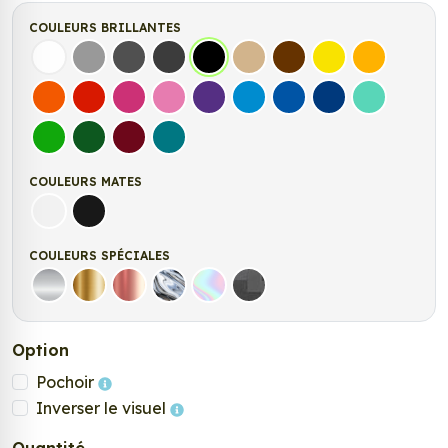
COULEURS BRILLANTES
Blanc
Gris
Gris Foncé
Gris Anthracite
Noir
Beige
Marron
Jaune Clair
Jaune Fonc
Orange
Rouge
Fuchsia
Rose
Violet
Bleu clair
Bleu Moyen
Bleu Foncé
Bleu Vert
Vert clair
Vert Foncé
Bordeaux
Turquoise
COULEURS MATES
Blanc mat
Noir Mat
COULEURS SPÉCIALES
Argent
Or
Rose Gold
Chrome
Holographique
Carbone Noir
Option
Pochoir
Inverser le visuel