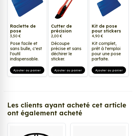
Raclette de
Cutter de
Kit de pose
pose
précision
pour stickers
3,50 €
2,00 €
4,90 €
Pose facile et
Découpe
Kit complet,
sans bulle, c'est
précise et sans
prêt à l'emploi
l'outil
déchirer le
pour une pose
indispensable.
sticker.
parfaite.
Ajouter au panier
Ajouter au panier
Ajouter au panier
Les clients ayant acheté cet article
ont également acheté