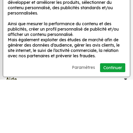
développer et améliorer les produits, sélectionner du
nos Sticker Alma sont disponibles dans une
contenu personnalisé, des publicités standards et/ou
large gamme de motifs et de couleurs, ce qui
MPA Déco
personnalisées.
vous permet de trouver le sticker parfait pour
Ainsi que mesurer la performance du contenu et des
votre décoration.
Nos services
publicités, créer un profil personnalisé de publicité et/ou
Une installation facile : nos stickers sont faciles
afficher un contenu personnalisé.
à installer, même pour les débutants. Il suffit de
Mais également exploiter des études de marché afin de
Nos sites
générer des données d’audience, gérer les avis clients, le
les décoller de leur support et de les coller sur
site internet, le suivi de l’activité commerciale, la relation
la surface souhaitée. Vous pouvez vous aider
avec nos partenaires et prévenir les fraudes.
d’une raclette si besoin.
Mon Compte
Une durabilité élevée : nos stickers sont
Paramétres
Continuer
fabriqués à partir de matériaux de haute
Aide
qualité, ce qui leur confère une excellente
durabilité. Ils peuvent résister aux intempéries,
aux UV et à l'usure.
A propos
Un prix abordable : nos stickers sont proposés à
des prix très attractifs.
Facebook
Instag
Ti
Voici quelques exemples d'avantages spécifiques