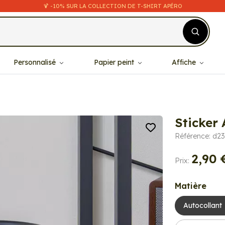
🍹 -10% SUR LA COLLECTION DE T-SHIRT APÉRO
Personnalisé
Papier peint
Affiche
Sticker
Référence: d2
2,90 
Prix:
Matière
Autocollant