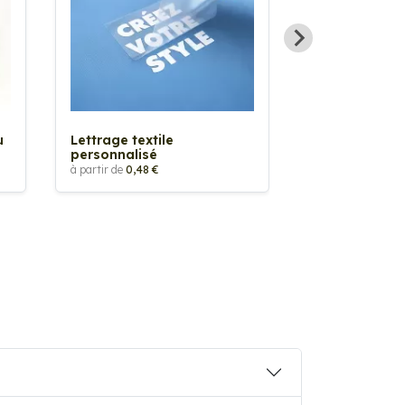
Sticker textil
thermocollan
à partir de
5,88 €
u
Lettrage textile
personnalisé
à partir de
0,48 €