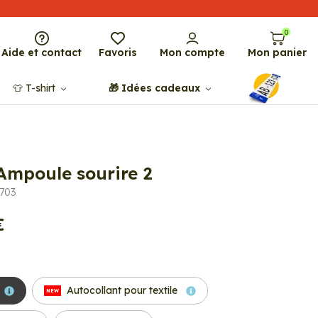
0
Aide et contact
Favoris
Mon compte
Mon panier
👕​​ T-shirt
🎁​ Idées cadeaux
 Ampoule sourire 2
3703
€
Autocollant pour textile
NEW