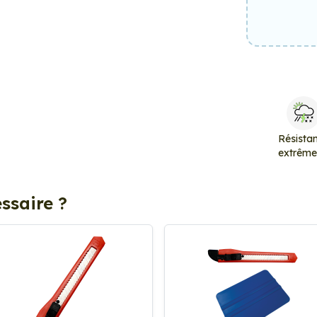
Résista
extrêm
ssaire ?