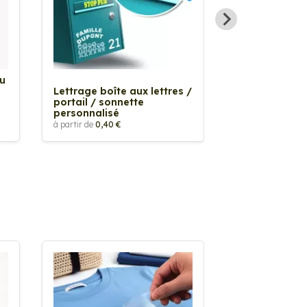
Au
Sticker Tache
Lettrage boîte aux lettres /
à partir de
2,90 €
portail / sonnette
personnalisé
à partir de
0,40 €