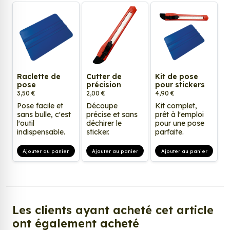
Raclette de
Cutter de
Kit de pose
pose
précision
pour stickers
3,50 €
2,00 €
4,90 €
Pose facile et
Découpe
Kit complet,
sans bulle, c'est
précise et sans
prêt à l'emploi
l'outil
déchirer le
pour une pose
indispensable.
sticker.
parfaite.
Ajouter au panier
Ajouter au panier
Ajouter au panier
Les clients ayant acheté cet article
ont également acheté