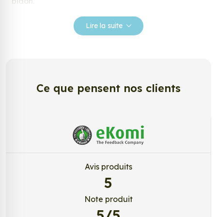
bidon.
Nos stickers sont spécialement conçus pour
Lire la suite
répondre à vos attentes, laissez vous inspirer parmi
notre large gamme de stickers.
Personnalisez votre Sticker Logo PSG 2
étoiles 2026 couleur ?
Ce que pensent nos clients
Envie de changer de décoration ? Nous avons la
solution ! Les stickers muraux Sticker Logo PSG 2
étoiles 2026 couleur, aussi connus sous le nom
d’autocollant, d’adhésifs ou de vinyle, sont
tendances et très populaires pour décorer votre
intérieur ou votre véhicule.
Avis produits
Personnalisez la surface de votre choix avec nos
5
stickers muraux et stickers véhicule. Une solution
simple et rapide qui transforme toutes surfaces
Note produit
lisses, propres et non poreuses.
5/5