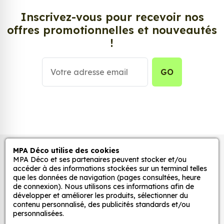
Custom 4, aussi connus sous le nom d’autocollant,
Inscrivez-vous pour recevoir nos
d’adhésifs ou de vinyle, sont tendances et très
offres promotionnelles et nouveautés
populaires pour décorer votre intérieur ou votre
!
véhicule.
Personnalisez la surface de votre choix avec nos
GO
stickers muraux et stickers véhicule. Une solution
simple et rapide qui transforme toutes surfaces
lisses, propres et non poreuses.
Grâce à notre sélection de stickers et autocollants,
adaptez la décoration d’une pièce, d’une voiture,
MPA Déco utilise des cookies
Autocollants pour véhicules et stickers
d’un meuble, d’une porte et de toute autre surface,
MPA Déco et ses partenaires peuvent stocker et/ou
et ce, à moindre coût et sans effort.
décoratifs
accéder à des informations stockées sur un terminal telles
que les données de navigation (pages consultées, heure
Quels sont les avantages de nos stickers
de connexion). Nous utilisons ces informations afin de
décoration ?
développer et améliorer les produits, sélectionner du
MPA Déco
contenu personnalisé, des publicités standards et/ou
Une grande variété de motifs et de couleurs :
personnalisées.
nos Sticker AUTOSTAR Custom 4 sont