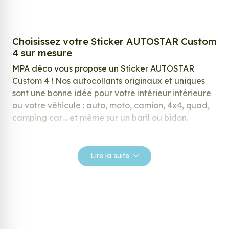
Choisissez votre Sticker AUTOSTAR Custom
4 sur mesure
MPA déco vous propose un Sticker AUTOSTAR
Custom 4 ! Nos autocollants originaux et uniques
sont une bonne idée pour votre intérieur intérieure
ou votre véhicule : auto, moto, camion, 4x4, quad,
camping car… et même sur un baril ou bidon.
Nos stickers sont spécialement conçus pour
répondre à vos attentes, laissez vous inspirer parmi
Lire la suite
notre large gamme de stickers.
Personnalisez votre Sticker AUTOSTAR
Custom 4 ?
Envie de changer de décoration ? Nous avons la
solution ! Les stickers muraux Sticker AUTOSTAR