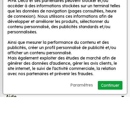
MPA Déco et ses partenaires peuvent stocker et/ou
Autocollants pour véhicules et stickers
d’un meuble, d’une porte et de toute autre surface,
accéder à des informations stockées sur un terminal telles
et ce, à moindre coût et sans effort.
décoratifs
que les données de navigation (pages consultées, heure
de connexion). Nous utilisons ces informations afin de
Quels sont les avantages de nos stickers
développer et améliorer les produits, sélectionner du
décoration ?
contenu personnalisé, des publicités standards et/ou
MPA Déco
personnalisées.
Une grande variété de motifs et de couleurs :
nos Sticker Basket Kobe Bryant 3 sont
Ainsi que mesurer la performance du contenu et des
Nos services
publicités, créer un profil personnalisé de publicité et/ou
disponibles dans une large gamme de motifs et
afficher un contenu personnalisé.
de couleurs, ce qui vous permet de trouver le
Mais également exploiter des études de marché afin de
sticker parfait pour votre décoration.
Nos sites
générer des données d’audience, gérer les avis clients, le
site internet, le suivi de l’activité commerciale, la relation
Une installation facile : nos stickers sont faciles
avec nos partenaires et prévenir les fraudes.
à installer, même pour les débutants. Il suffit de
Mon Compte
les décoller de leur support et de les coller sur
Paramétres
Continuer
la surface souhaitée. Vous pouvez vous aider
Aide
d’une raclette si besoin.
Une durabilité élevée : nos stickers sont
fabriqués à partir de matériaux de haute
A propos
qualité, ce qui leur confère une excellente
durabilité. Ils peuvent résister aux intempéries,
Facebook
Instag
Ti