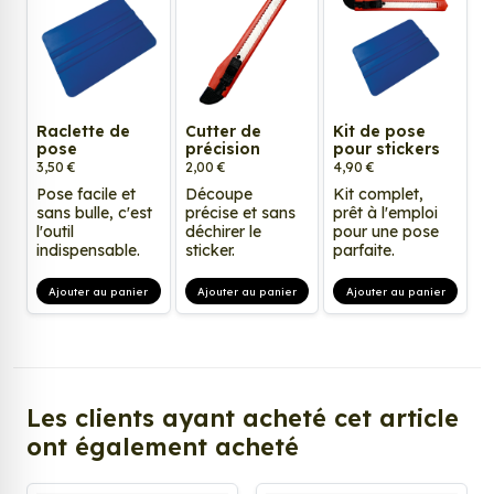
Raclette de
Cutter de
Kit de pose
pose
précision
pour stickers
3,50 €
2,00 €
4,90 €
Pose facile et
Découpe
Kit complet,
sans bulle, c'est
précise et sans
prêt à l'emploi
l'outil
déchirer le
pour une pose
indispensable.
sticker.
parfaite.
Ajouter au panier
Ajouter au panier
Ajouter au panier
Les clients ayant acheté cet article
ont également acheté