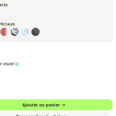
ATES
t
r Mat
PÉCIALES
Rose Gold
Chrome
Holographique
Carbone Noir
e visuel
Ajouter au panier