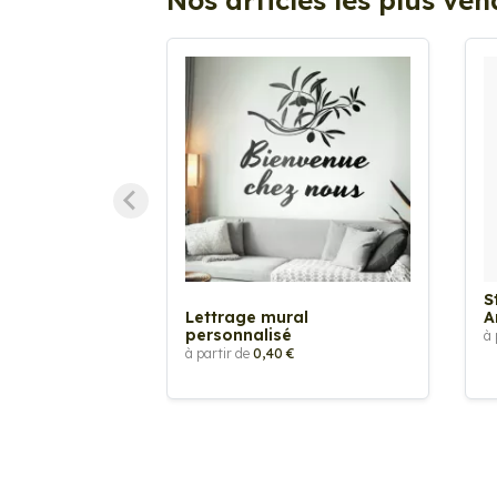
Nos articles les plus ve
S
Lettrage mural
A
personnalisé
à 
à partir de
0,40 €