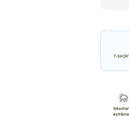
T-SHIR
Résista
extrêm