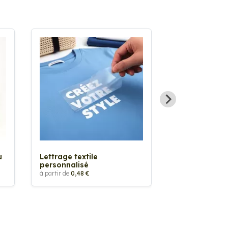
Sticker textil
thermocollan
à partir de
5,88 €
u
Lettrage textile
personnalisé
à partir de
0,48 €