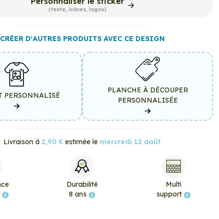
Personnaliser le sticker
(texte, icônes, logos)
CRÉER D'AUTRES PRODUITS AVEC CE DESIGN
PLANCHE À DÉCOUPER
T PERSONNALISÉ
PERSONNALISÉE
Livraison à
2,90 €
estimée le
mercredi 12 août
nce
Durabilité
Multi
e
8 ans
support