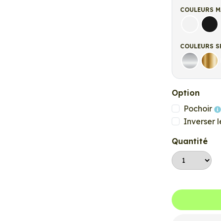
COULEURS M
Blanc ma
Noi
COULEURS S
Argent
Or
Option
Pochoir
Inverser l
Quantité