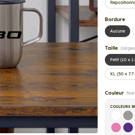
Repositionn
Bordure
Aucune
Taille
(largeu
Petit (10 x 1
XL (50 x 7.7
Couleur
Noir
COULEURS B
Blanc
Gri
Rose
Vio