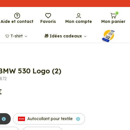
0
Aide et contact
Favoris
Mon compte
Mon panier
👕​​ T-shirt
🎁​ Idées cadeaux
 BMW 530 Logo (2)
8872
€
Autocollant pour textile
NEW