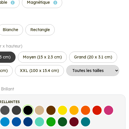
able
Magnétique
Blanche
Rectangle
r x hauteur)
.5 cm)
Moyen (15 x 2.3 cm)
Grand (20 x 3.1 cm)
 cm)
XXL (100 x 15.4 cm)
 Brillant
RILLANTES
s
Gris Foncé
Gris Anthracite
Noir
Beige
Marron
Jaune Clair
Jaune Foncé
Orange
Rouge
Fuchsia
let
Bleu clair
Bleu Moyen
Bleu Foncé
Bleu Vert
Vert clair
Vert Foncé
Bordeaux
Turquoise