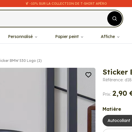
🍹 -10% SUR LA COLLECTION DE T-SHIRT APÉRO
Personnalisé
Papier peint
Affiche
ticker BMW 530 Logo (2)
Sticker
Référence: d1
2,90 
Prix:
Matière
Autocollant