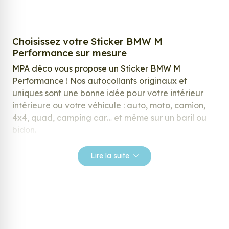
Choisissez votre Sticker BMW M
Performance sur mesure
MPA déco vous propose un Sticker BMW M
Performance ! Nos autocollants originaux et
uniques sont une bonne idée pour votre intérieur
intérieure ou votre véhicule : auto, moto, camion,
4x4, quad, camping car… et même sur un baril ou
bidon.
Nos stickers sont spécialement conçus pour
Lire la suite
répondre à vos attentes, laissez vous inspirer parmi
notre large gamme de stickers.
Personnalisez votre Sticker BMW M
Performance ?
Envie de changer de décoration ? Nous avons la