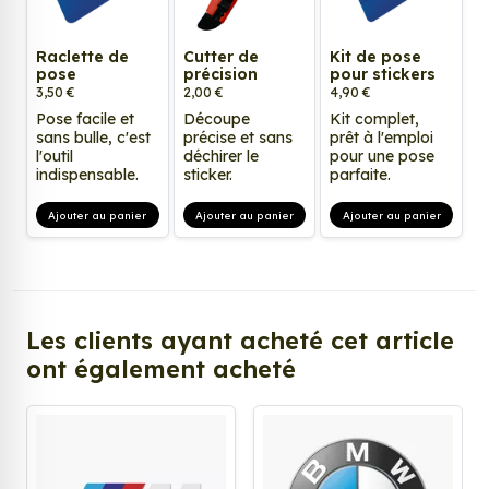
Raclette de
Cutter de
Kit de pose
pose
précision
pour stickers
3,50 €
2,00 €
4,90 €
Pose facile et
Découpe
Kit complet,
sans bulle, c'est
précise et sans
prêt à l'emploi
l'outil
déchirer le
pour une pose
indispensable.
sticker.
parfaite.
Ajouter au panier
Ajouter au panier
Ajouter au panier
Les clients ayant acheté cet article
ont également acheté