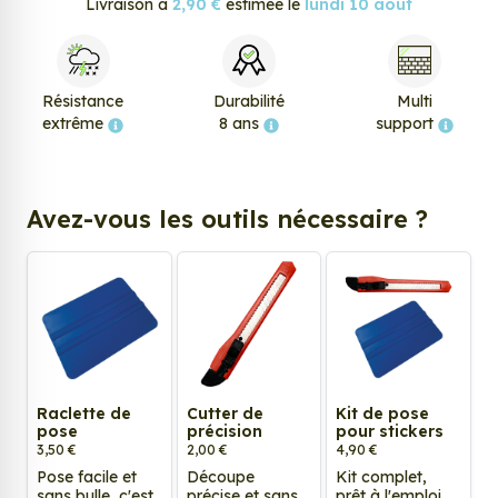
Livraison à
2,90 €
estimée le
lundi 10 août
Résistance
Durabilité
Multi
extrême
8 ans
support
Avez-vous les outils nécessaire ?
Raclette de
Cutter de
Kit de pose
pose
précision
pour stickers
3,50 €
2,00 €
4,90 €
Pose facile et
Découpe
Kit complet,
sans bulle, c'est
précise et sans
prêt à l'emploi