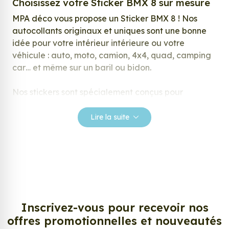
Choisissez votre Sticker BMX 8 sur mesure
MPA déco vous propose un Sticker BMX 8 ! Nos
autocollants originaux et uniques sont une bonne
idée pour votre intérieur intérieure ou votre
véhicule : auto, moto, camion, 4x4, quad, camping
car… et même sur un baril ou bidon.
Nos stickers sont spécialement conçus pour
répondre à vos attentes, laissez vous inspirer parmi
notre large gamme de stickers.
Lire la suite
Personnalisez votre Sticker BMX 8 ?
Envie de changer de décoration ? Nous avons la
solution ! Les stickers muraux Sticker BMX 8, aussi
connus sous le nom d’autocollant, d’adhésifs ou de
vinyle, sont tendances et très populaires pour
décorer votre intérieur ou votre véhicule.
Inscrivez-vous pour recevoir nos
offres promotionnelles et nouveautés
Personnalisez la surface de votre choix avec nos