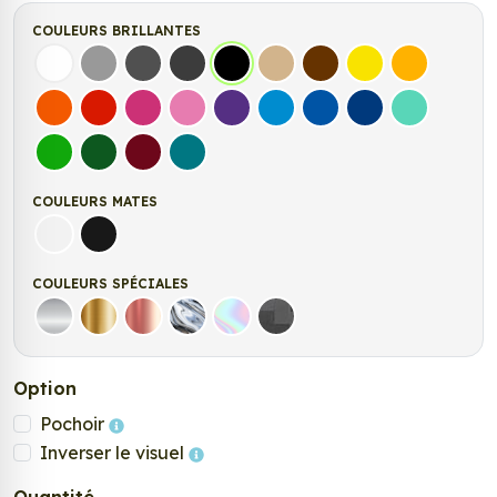
COULEURS BRILLANTES
Blanc
Gris
Gris Foncé
Gris Anthracite
Noir
Beige
Marron
Jaune Clair
Jaune Fonc
Orange
Rouge
Fuchsia
Rose
Violet
Bleu clair
Bleu Moyen
Bleu Foncé
Bleu Vert
Vert clair
Vert Foncé
Bordeaux
Turquoise
COULEURS MATES
Blanc mat
Noir Mat
COULEURS SPÉCIALES
Argent
Or
Rose Gold
Chrome
Holographique
Carbone Noir
Option
Pochoir
Inverser le visuel