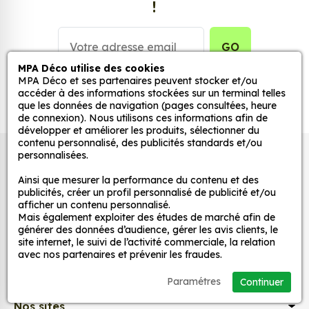
!
stickers muraux et stickers véhicule. Une solution
simple et rapide qui transforme toutes surfaces
lisses, propres et non poreuses.
GO
MPA Déco utilise des cookies
Grâce à notre sélection de stickers et autocollants,
MPA Déco et ses partenaires peuvent stocker et/ou
accéder à des informations stockées sur un terminal telles
adaptez la décoration d’une pièce, d’une voiture,
que les données de navigation (pages consultées, heure
d’un meuble, d’une porte et de toute autre surface,
de connexion). Nous utilisons ces informations afin de
et ce, à moindre coût et sans effort.
développer et améliorer les produits, sélectionner du
contenu personnalisé, des publicités standards et/ou
Quels sont les avantages de nos stickers
personnalisées.
Autocollants pour véhicules et stickers
décoration ?
décoratifs
Ainsi que mesurer la performance du contenu et des
Une grande variété de motifs et de couleurs :
publicités, créer un profil personnalisé de publicité et/ou
afficher un contenu personnalisé.
nos Sticker BMX 8 sont disponibles dans une
Mais également exploiter des études de marché afin de
large gamme de motifs et de couleurs, ce qui
MPA Déco
générer des données d’audience, gérer les avis clients, le
vous permet de trouver le sticker parfait pour
site internet, le suivi de l’activité commerciale, la relation
avec nos partenaires et prévenir les fraudes.
votre décoration.
Nos services
Une installation facile : nos stickers sont faciles
Paramétres
Continuer
à installer, même pour les débutants. Il suffit de
Nos sites
les décoller de leur support et de les coller sur