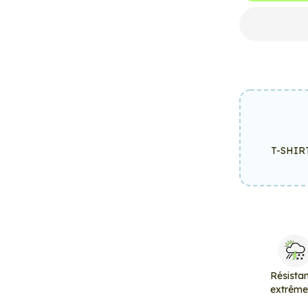
T-SHIR
Résista
extrêm