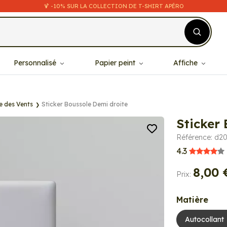
🍹 -10% SUR LA COLLECTION DE T-SHIRT APÉRO
Personnalisé
Papier peint
Affiche
e des Vents
Sticker Boussole Demi droite
Sticker
Référence: d20
4.3
8,00 
Prix:
Matière
Autocollant