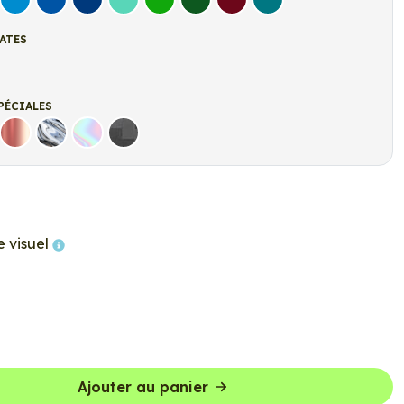
let
Bleu clair
Bleu Moyen
Bleu Foncé
Bleu Vert
Vert clair
Vert Foncé
Bordeaux
Turquoise
ATES
t
r Mat
PÉCIALES
Rose Gold
Chrome
Holographique
Carbone Noir
e visuel
Ajouter au panier