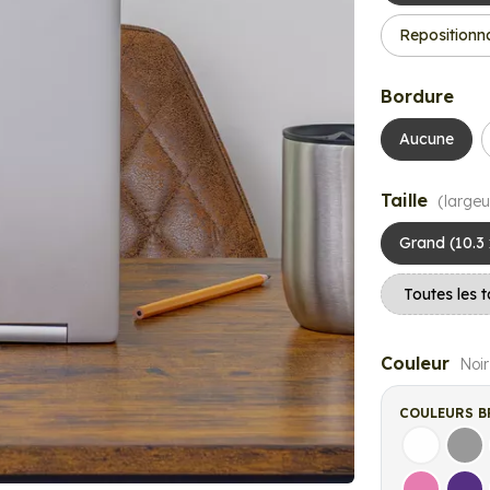
Repositionn
Bordure
Aucune
Taille
(largeu
Grand (10.3
Couleur
Noir
COULEURS B
Blanc
Gri