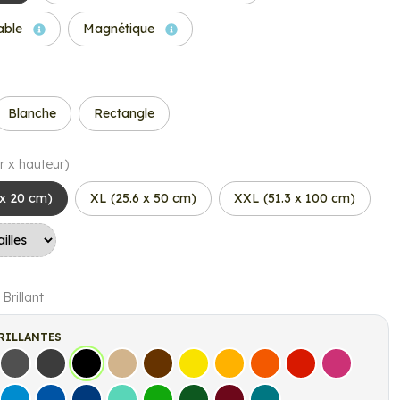
able
Magnétique
Blanche
Rectangle
r x hauteur)
 x 20 cm)
XL (25.6 x 50 cm)
XXL (51.3 x 100 cm)
 Brillant
RILLANTES
s
Gris Foncé
Gris Anthracite
Noir
Beige
Marron
Jaune Clair
Jaune Foncé
Orange
Rouge
Fuschia