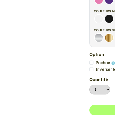
Rose
Vio
COULEURS M
Blanc ma
Noi
COULEURS S
Argent
Or
Option
Pochoir
Inverser l
Quantité