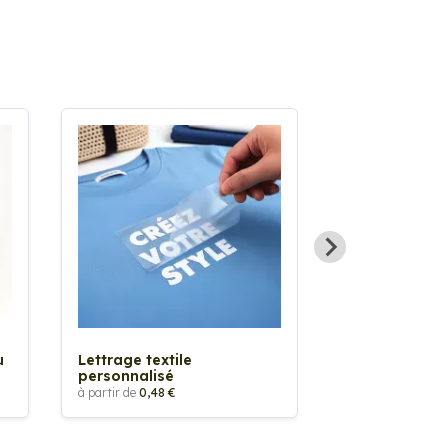
Sticker textil
thermocollan
à partir de
5,88 €
u
Lettrage textile
personnalisé
à partir de
0,48 €