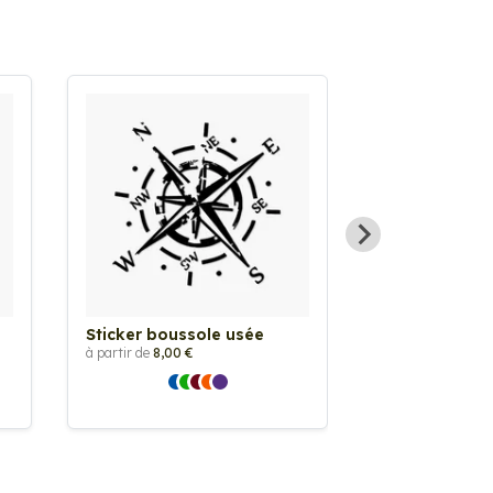
Sticker boussole usée
Sticker Bouss
à partir de
8,00 €
à partir de
8,00 €