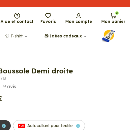
0
Aide et contact
Favoris
Mon compte
Mon panier
👕​​ T-shirt
🎁​ Idées cadeaux
 Boussole Demi droite
713
9
avis
€
Autocollant pour textile
NEW