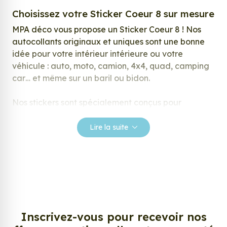
Choisissez votre Sticker Coeur 8 sur mesure
MPA déco vous propose un Sticker Coeur 8 ! Nos
autocollants originaux et uniques sont une bonne
idée pour votre intérieur intérieure ou votre
véhicule : auto, moto, camion, 4x4, quad, camping
car… et même sur un baril ou bidon.
Nos stickers sont spécialement conçus pour
répondre à vos attentes, laissez vous inspirer parmi
notre large gamme de stickers.
Lire la suite
Personnalisez votre Sticker Coeur 8 ?
Envie de changer de décoration ? Nous avons la
solution ! Les stickers muraux Sticker Coeur 8, aussi
connus sous le nom d’autocollant, d’adhésifs ou de
vinyle, sont tendances et très populaires pour
décorer votre intérieur ou votre véhicule.
Inscrivez-vous pour recevoir nos