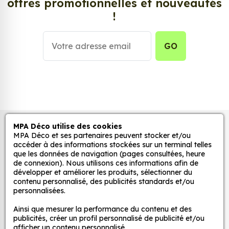
offres promotionnelles et nouveautés
Personnalisez la surface de votre choix avec nos
!
stickers muraux et stickers véhicule. Une solution
simple et rapide qui transforme toutes surfaces
lisses, propres et non poreuses.
GO
Grâce à notre sélection de stickers et autocollants,
adaptez la décoration d’une pièce, d’une voiture,
d’un meuble, d’une porte et de toute autre surface,
et ce, à moindre coût et sans effort.
Quels sont les avantages de nos stickers
MPA Déco utilise des cookies
Autocollants pour véhicules et stickers
MPA Déco et ses partenaires peuvent stocker et/ou
décoration ?
décoratifs
accéder à des informations stockées sur un terminal telles
Une grande variété de motifs et de couleurs :
que les données de navigation (pages consultées, heure
de connexion). Nous utilisons ces informations afin de
nos Sticker Coeur 8 sont disponibles dans une
développer et améliorer les produits, sélectionner du
large gamme de motifs et de couleurs, ce qui
MPA Déco
contenu personnalisé, des publicités standards et/ou
vous permet de trouver le sticker parfait pour
personnalisées.
votre décoration.
Nos services
Ainsi que mesurer la performance du contenu et des
Une installation facile : nos stickers sont faciles
publicités, créer un profil personnalisé de publicité et/ou
à installer, même pour les débutants. Il suffit de
afficher un contenu personnalisé.