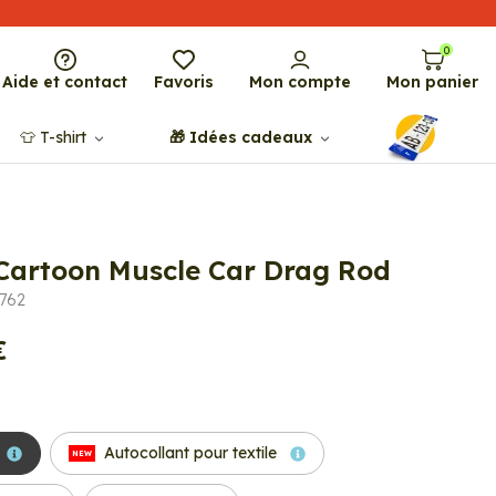
0
Aide et contact
Favoris
Mon compte
Mon panier
👕​​ T-shirt
🎁​ Idées cadeaux
 Cartoon Muscle Car Drag Rod
8762
€
Autocollant pour textile
NEW