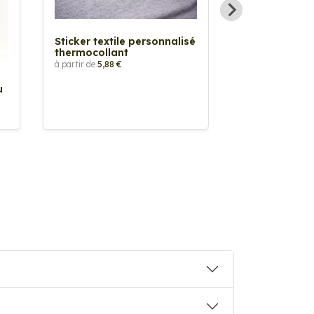
Sticker textile personnalisé
thermocollant
à partir de
5,88 €
u
Sticker Pilot
Drapeau pers
à partir de
2,90 €