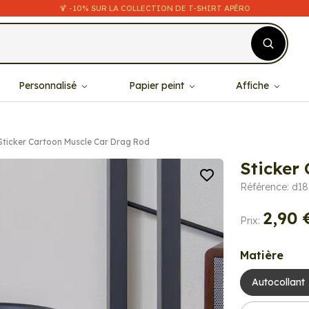
🍹 -10% SUR LA COLLECTION DE T-SHIRT APÉRO
Personnalisé
Papier peint
Affiche
Sticker Cartoon Muscle Car Drag Rod
Sticker
Référence: d1
2,90 
Prix:
Matière
Autocollant