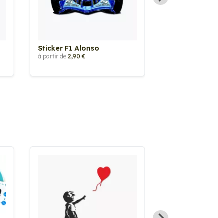
Sticker F1 Alonso
Sticker Cart
Flamming
à partir de
2,90 €
à partir de
2,90 €