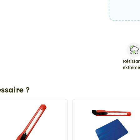
Résista
extrêm
ssaire ?