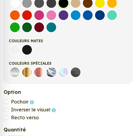
Blanc
Gris
Gris Foncé
Gris Anthracite
Noir
Beige
Marron
Jaune Clair
Jaune Fonc
Orange
Rouge
Fuschia
Rose
Violet
Bleu clair
Bleu Moyen
Bleu Foncé
Bleu Vert
Vert clair
Vert Foncé
Bordeaux
Turquoise
COULEURS MATES
Blanc mat
Noir Mat
COULEURS SPÉCIALES
Argent
Or
Rose Gold
Chrome
Holographique
Carbone Noir
Option
Pochoir
Inverser le visuel
Recto verso
Quantité