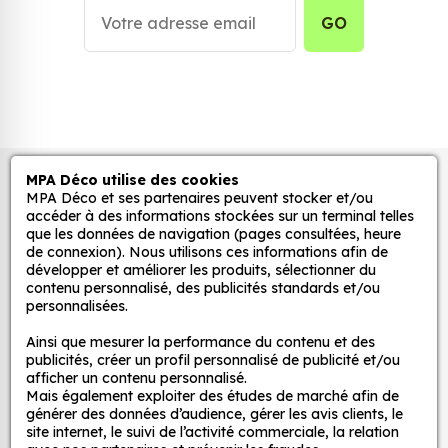
goûts sont permis. Sélectionnez la couleur qui ira
GO
de pair avec l’endroit où votre sticker Circuit
Hockenheim sera collé. MPAdeco vous propose
également différentes options : pochoirs, recto
verso… pour toujours plus vous contenter.
Faites appel à notre équipe de
professionnels qualifiés
MPA Déco utilise des cookies
Autocollants pour véhicules et stickers
MPA Déco et ses partenaires peuvent stocker et/ou
Faites confiance à l’expertise de MPA Déco pour
décoratifs
accéder à des informations stockées sur un terminal telles
choisir vos stickers. Grâce à notre expérience, vous
que les données de navigation (pages consultées, heure
allez pouvoir décorer votre maison et votre voiture
de connexion). Nous utilisons ces informations afin de
développer et améliorer les produits, sélectionner du
comme vous en avez envie ! Depuis plus de 20 ans,
MPA Déco
contenu personnalisé, des publicités standards et/ou
nos artisans qualifiés situés dans un atelier à Dijon
personnalisées.
en Bourgogne s’efforcent chaque jour de répondre
Nos services
Ainsi que mesurer la performance du contenu et des
précisément à votre besoin et de préparer vos
publicités, créer un profil personnalisé de publicité et/ou
commandes. C’est avec ce savoir-faire français
afficher un contenu personnalisé.
que nos professionnels vous permettent de
Mais également exploiter des études de marché afin de
Nos sites
générer des données d’audience, gérer les avis clients, le
bénéficier facilement de stickers Circuit
site internet, le suivi de l’activité commerciale, la relation
Hockenheim de qualité et à petit prix !