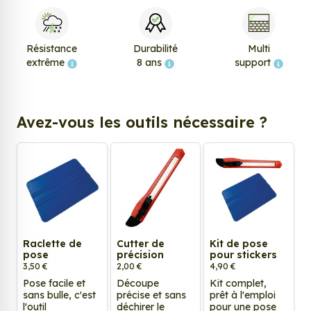
Résistance
Durabilité
Multi
extrême
8 ans
support
Avez-vous les outils nécessaire ?
Raclette de
Cutter de
Kit de pose
pose
précision
pour stickers
3,50 €
2,00 €
4,90 €
Pose facile et
Découpe
Kit complet,
sans bulle, c'est
précise et sans
prêt à l'emploi
l'outil
déchirer le
pour une pose