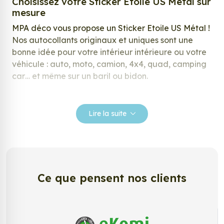
Choisissez votre Sticker Etoile US Métal sur
mesure
MPA déco vous propose un Sticker Etoile US Métal !
Nos autocollants originaux et uniques sont une
bonne idée pour votre intérieur intérieure ou votre
véhicule : auto, moto, camion, 4x4, quad, camping
car… et même sur un baril ou bidon.
Nos stickers sont spécialement conçus pour
répondre à vos attentes, laissez vous inspirer parmi
Lire la suite
notre large gamme de stickers.
Personnalisez votre Sticker Etoile US Métal
?
Envie de changer de décoration ? Nous avons la
Ce que pensent nos clients
solution ! Les stickers muraux Sticker Etoile US
Métal, aussi connus sous le nom d’autocollant,
d’adhésifs ou de vinyle, sont tendances et très
populaires pour décorer votre intérieur ou votre