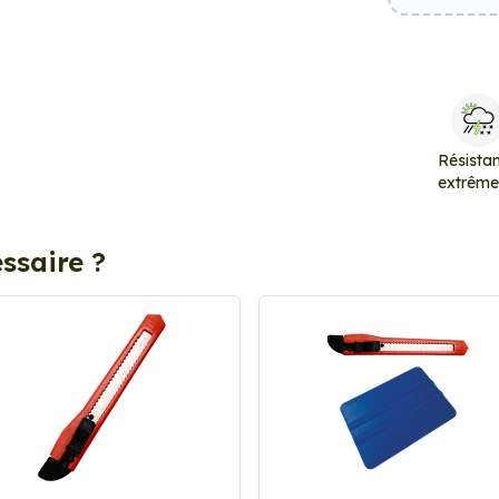
Résista
extrêm
ssaire ?