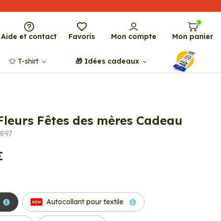
0
Aide et contact
Favoris
Mon compte
Mon panier
👕​​ T-shirt
🎁​ Idées cadeaux
 Fleurs Fêtes des mères Cadeau
2897
€
Autocollant pour textile
NEW