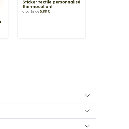
Sticker textile personnalisé
thermocollant
à partir de
5,88 €
u
Sticker Pilot
Drapeau pers
à partir de
2,90 €