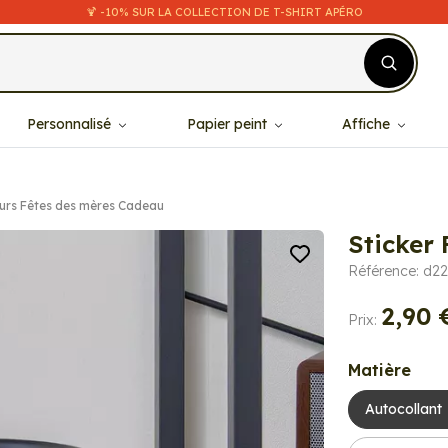
🍹 -10% SUR LA COLLECTION DE T-SHIRT APÉRO
Personnalisé
Papier peint
Affiche
eurs Fêtes des mères Cadeau
Sticker
Référence: d2
2,90 
Prix:
Matière
Autocollant