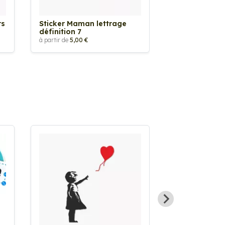
rs
Sticker Maman lettrage
Sticker Mama
définition 7
définition 6
à partir de
5,00 €
à partir de
5,00 €