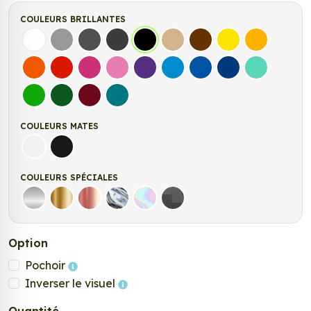
COULEURS BRILLANTES
Blanc
Gris
Gris Foncé
Gris Anthracite
Noir
Beige
Marron
Jaune Clair
Jaune Fonc
Orange
Rouge
Fuchsia
Rose
Violet
Bleu clair
Bleu Moyen
Bleu Foncé
Bleu Vert
Vert clair
Vert Foncé
Bordeaux
Turquoise
COULEURS MATES
Blanc mat
Noir Mat
COULEURS SPÉCIALES
Argent
Or
Rose Gold
Chrome
Holographique
Carbone Noir
Option
Pochoir
Inverser le visuel