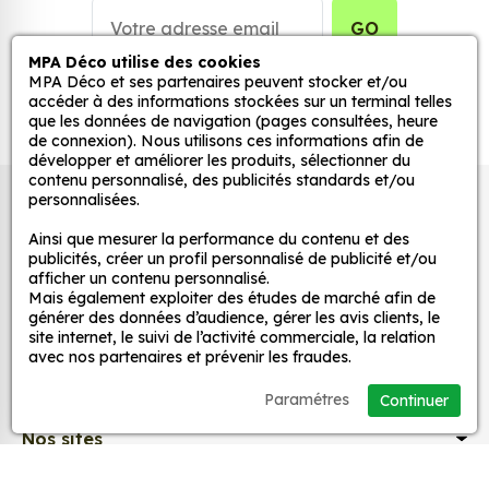
Personnalisez la surface de votre choix avec nos
GO
stickers muraux et stickers véhicule. Une solution
MPA Déco utilise des cookies
simple et rapide qui transforme toutes surfaces
MPA Déco et ses partenaires peuvent stocker et/ou
lisses, propres et non poreuses.
accéder à des informations stockées sur un terminal telles
que les données de navigation (pages consultées, heure
de connexion). Nous utilisons ces informations afin de
Grâce à notre sélection de stickers et autocollants,
développer et améliorer les produits, sélectionner du
adaptez la décoration d’une pièce, d’une voiture,
contenu personnalisé, des publicités standards et/ou
personnalisées.
Autocollants pour véhicules et stickers
d’un meuble, d’une porte et de toute autre surface,
et ce, à moindre coût et sans effort.
décoratifs
Ainsi que mesurer la performance du contenu et des
publicités, créer un profil personnalisé de publicité et/ou
Quels sont les avantages de nos stickers
afficher un contenu personnalisé.
décoration ?
Mais également exploiter des études de marché afin de
MPA Déco
générer des données d’audience, gérer les avis clients, le
Une grande variété de motifs et de couleurs :
site internet, le suivi de l’activité commerciale, la relation
nos Sticker GILERA LOGO MOTO sont
avec nos partenaires et prévenir les fraudes.
Nos services
disponibles dans une large gamme de motifs et
Paramétres
Continuer
de couleurs, ce qui vous permet de trouver le
sticker parfait pour votre décoration.
Nos sites
Une installation facile : nos stickers sont faciles
à installer, même pour les débutants. Il suffit de