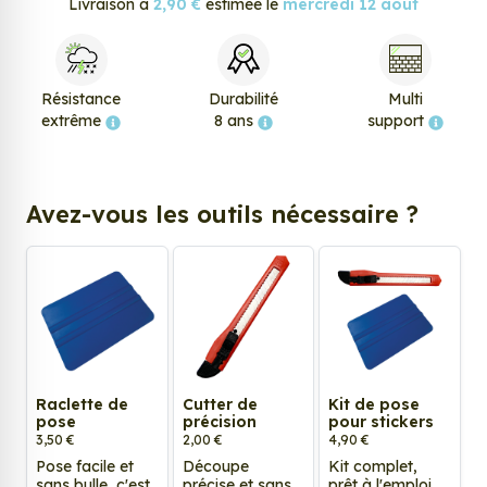
Livraison à
2,90 €
estimée le
mercredi 12 août
Résistance
Durabilité
Multi
extrême
8 ans
support
Avez-vous les outils nécessaire ?
Raclette de
Cutter de
Kit de pose
pose
précision
pour stickers
3,50 €
2,00 €
4,90 €
Pose facile et
Découpe
Kit complet,
sans bulle, c'est
précise et sans
prêt à l'emploi