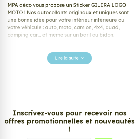
MPA déco vous propose un Sticker GILERA LOGO
MOTO ! Nos autocollants originaux et uniques sont
une bonne idée pour votre intérieur intérieure ou
votre véhicule : auto, moto, camion, 4x4, quad,
camping car… et même sur un baril ou bidon.
Nos stickers sont spécialement conçus pour
répondre à vos attentes, laissez vous inspirer parmi
Lire la suite
notre large gamme de stickers.
Personnalisez votre Sticker GILERA LOGO
MOTO ?
Envie de changer de décoration ? Nous avons la
solution ! Les stickers muraux Sticker GILERA LOGO
MOTO, aussi connus sous le nom d’autocollant,
Inscrivez-vous pour recevoir nos
d’adhésifs ou de vinyle, sont tendances et très
offres promotionnelles et nouveautés
populaires pour décorer votre intérieur ou votre
!
véhicule.