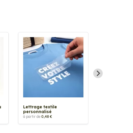
u
Lettrage textile
Sticker Pilot
personnalisé
Drapeau pers
à partir de
0,48 €
à partir de
2,90 €