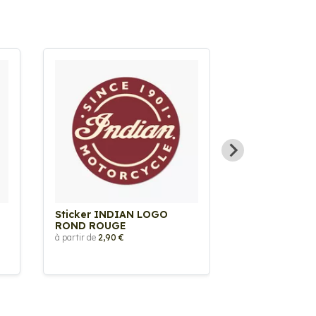
Sticker INDIAN LOGO
Sticker Indi
ROND ROUGE
à partir de
8,00 €
à partir de
2,90 €