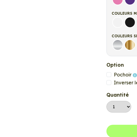
Rose
Vio
COULEURS M
Blanc ma
Noi
COULEURS S
Argent
Or
Option
Pochoir
Inverser l
Quantité