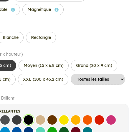
able
Magnétique
Blanche
Rectangle
r x hauteur)
.5 cm)
Moyen (15 x 6.8 cm)
Grand (20 x 9 cm)
.6 cm)
XXL (100 x 45.2 cm)
 Brillant
RILLANTES
s
Gris Foncé
Gris Anthracite
Noir
Beige
Marron
Jaune Clair
Jaune Foncé
Orange
Rouge
Fuchsia