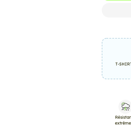
T-SHIR
Résista
extrêm