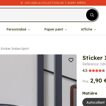
🍹 -10% SUR LA COLLECTION DE T-SHIRT APÉRO
Personnalisé
Papier peint
Affiche
Sticker Indian Spirit
Sticker 
Référence: 118
4.5
2,90 
Prix:
Matière
Autocollant