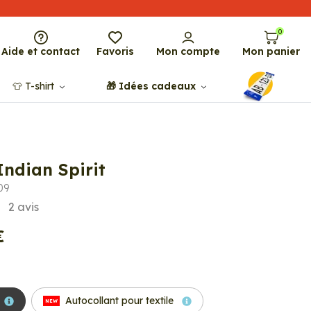
0
Aide et contact
Favoris
Mon compte
Mon panier
👕​​ T-shirt
🎁​ Idées cadeaux
Indian Spirit
09
2
avis
€
Autocollant pour textile
NEW