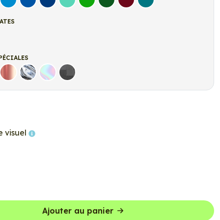
let
Bleu clair
Bleu Moyen
Bleu Foncé
Bleu Vert
Vert clair
Vert Foncé
Bordeaux
Turquoise
ATES
t
r Mat
PÉCIALES
Rose Gold
Chrome
Holographique
Carbone Noir
e visuel
Ajouter au panier